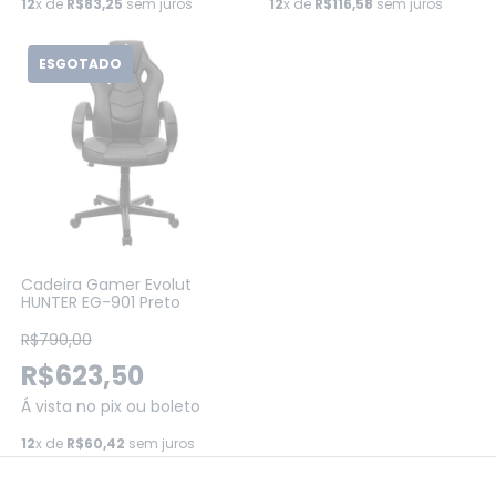
12
x de
R$83,25
sem juros
12
x de
R$116,58
sem juros
ESGOTADO
Cadeira Gamer Evolut
HUNTER EG-901 Preto
R$790,00
R$623,50
Á vista no pix ou boleto
12
x de
R$60,42
sem juros