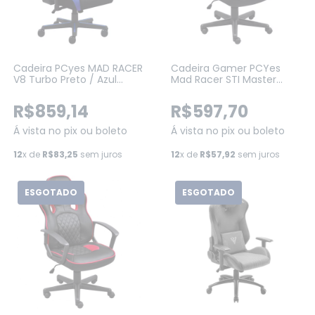
Cadeira PCyes MAD RACER
Cadeira Gamer PCYes
V8 Turbo Preto / Azul
Mad Racer STI Master
(V8TBMADAZ)
Preto (MADSTIMSPT)
R$859,14
R$597,70
Á vista no pix ou boleto
Á vista no pix ou boleto
12
x de
R$83,25
sem juros
12
x de
R$57,92
sem juros
ESGOTADO
ESGOTADO