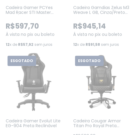
Cadeira Gamer PCYes
Cadeira Gamdias Zelus M3
Mad Racer STI Master
Weave L GB, Cinza/Preto
Preto/Vermelho
Reclinável Suporta Até
(MADSTIMSVM)
140KG (M3-WEAVE-L-GB)
R$597,70
R$945,14
Á vista no pix ou boleto
Á vista no pix ou boleto
12
x de
R$57,92
sem juros
12
x de
R$91,58
sem juros
ESGOTADO
ESGOTADO
Cadeira Gamer Evolut Lite
Cadeira Cougar Armor
EG-904 Preta Reclinável
Titan Pro Royal Preta
(3MTITANR-0001)