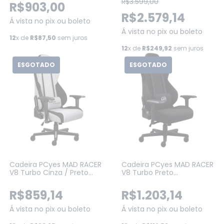
R$3.599,00
R$903,00
R$2.579,14
Á vista no pix ou boleto
Á vista no pix ou boleto
12
x de
R$87,50
sem juros
12
x de
R$249,92
sem juros
ESGOTADO
ESGOTADO
Cadeira PCyes MAD RACER
Cadeira PCyes MAD RACER
V8 Turbo Cinza / Preto
V8 Turbo Preto
(V8TBMADCZ)
(V8TBMADPT)
R$859,14
R$1.203,14
Á vista no pix ou boleto
Á vista no pix ou boleto