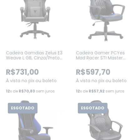
Cadeira Gamdias Zelus E3
Cadeira Gamer PCYes
Weave L GB, Cinza/Preto
Mad Racer STI Master
Reclinável Suporta Até
Preto/Azul (MADSTIMSAZ)
120KG (E3-WEAVE-L-GB)
R$731,00
R$597,70
Á vista no pix ou boleto
Á vista no pix ou boleto
12
x de
R$70,83
sem juros
12
x de
R$57,92
sem juros
ESGOTADO
ESGOTADO