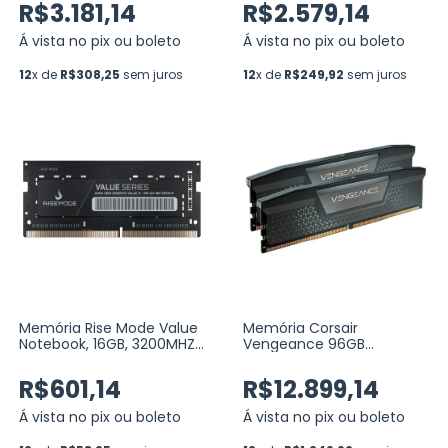
Preto (KF556C40BB2-32)
(RM-D5-2X16G-5200ZE-B)
R$3.181,14
R$2.579,14
Á vista no pix ou boleto
Á vista no pix ou boleto
12
x de
R$308,25
sem juros
12
x de
R$249,92
sem juros
Memória Rise Mode Value
Memória Corsair
Notebook, 16GB, 3200MHZ,
Vengeance 96GB
DDR4, CL22 (RM-D4-16G-
(2x48GB) DDR5 6000MHz
3200VN)
CL36 AMD EXPO / Intel
R$601,14
R$12.899,14
XMP
(CMK96GX5M2E6000Z36)
Á vista no pix ou boleto
Á vista no pix ou boleto