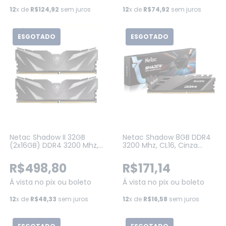
12
x de
R$124,92
sem juros
12
x de
R$74,92
sem juros
ESGOTADO
ESGOTADO
Netac Shadow II 32GB
Netac Shadow 8GB DDR4
(2x16GB) DDR4 3200 Mhz,
3200 Mhz, CL16, Cinza
CL16, Preta
(NSDEU1BD4083200LY8SP)
(NSWKU2BD4323200LH8DP)
R$498,80
R$171,14
Á vista no pix ou boleto
Á vista no pix ou boleto
12
x de
R$48,33
sem juros
12
x de
R$16,58
sem juros