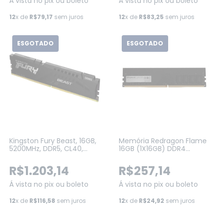
Á vista no pix ou boleto
Á vista no pix ou boleto
12
x de
R$79,17
sem juros
12
x de
R$83,25
sem juros
ESGOTADO
ESGOTADO
Kingston Fury Beast, 16GB,
Memória Redragon Flame
5200MHz, DDR5, CL40,
16GB (1X16GB) DDR4
Preto (KF552C40BB-16)
3200Mhz CL16 PRETO (GM-
704)
R$1.203,14
R$257,14
Á vista no pix ou boleto
Á vista no pix ou boleto
12
x de
R$116,58
sem juros
12
x de
R$24,92
sem juros