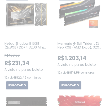
Netac Shadow II 16GB
Memória G.Skill Trident Z5
(2x8GB) DDR4 3200 Mhz,
Neo RGB (AMD Expo), 32GB
CL16, Preta
(2x16GB) 6000 MHZ, CL30,
(NSWKU1BD4163200LH8DP)
DDR5 - (F5-
R$430,00
R$1.203,14
6000J3038F16GX2-TZ5NR)
R$231,34
Á vista no pix ou boleto
Á vista no pix ou boleto
12
x de
R$116,58
sem juros
12
x de
R$22,42
sem juros
ESGOTADO
ESGOTADO