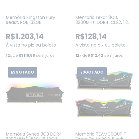
Memória Kingston Fury
Memória Lexar 8GB,
Beast, RGB, 32GB,
3200MHz, DDR4, CL22, 1.2V
6000MHz, DDR5, CL30,
Preto (LD4AU008G-
XMP, Branco
B3200GSST)
R$1.203,14
R$128,14
(KF560C30BWA-32)
Á vista no pix ou boleto
Á vista no pix ou boleto
12
x de
R$116,58
sem juros
12
x de
R$12,42
sem juros
ESGOTADO
ESGOTADO
Memória Synex 8GB DDR4
Memória TEAMGROUP T-