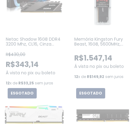
Netac Shadow 16GB DDR4
Memória Kingston Fury
3200 Mhz, CL16, Cinza
Beast, 16GB, 5600MHz,
(NSDEU1BD40163200LS8SP)
DDR5, CL40, para Intel
XMP, Preto (KF556C40BB-
R$430,00
R$1.547,14
16)
R$343,14
Á vista no pix ou boleto
Á vista no pix ou boleto
12
x de
R$149,92
sem juros
12
x de
R$33,25
sem juros
ESGOTADO
ESGOTADO