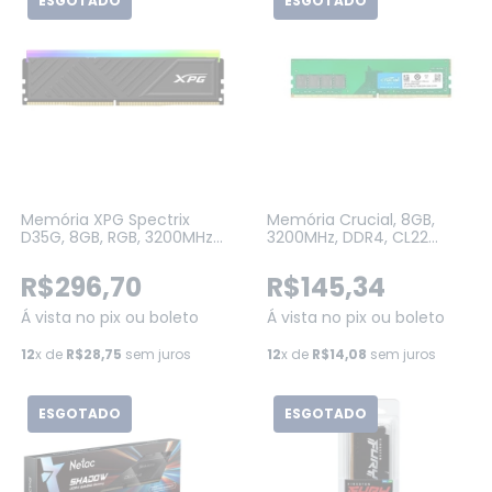
ESGOTADO
ESGOTADO
Memória XPG Spectrix
Memória Crucial, 8GB,
D35G, 8GB, RGB, 3200MHz,
3200MHz, DDR4, CL22
DDR4, CL16, Preto
(CT8G4DFRA32A)
(AX4U32008G16A-
R$296,70
R$145,34
SBKD35G)
Á vista no pix ou boleto
Á vista no pix ou boleto
12
x de
R$28,75
sem juros
12
x de
R$14,08
sem juros
ESGOTADO
ESGOTADO