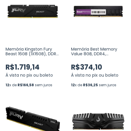
Memória Kingston Fury
Memória Best Memory
Beast 16GB (1X16GB), DDR5,
Value 8GB, DDR4,
6000MHZ, CL36, AMD EXPO
3200MHz, Preto (BT-D4-
/ Intel XMP 3.0 PRETO
8G-3200V)
R$1.719,14
R$374,10
(KF560C36BBE2-16)
Á vista no pix ou boleto
Á vista no pix ou boleto
12
x de
R$166,58
sem juros
12
x de
R$36,25
sem juros