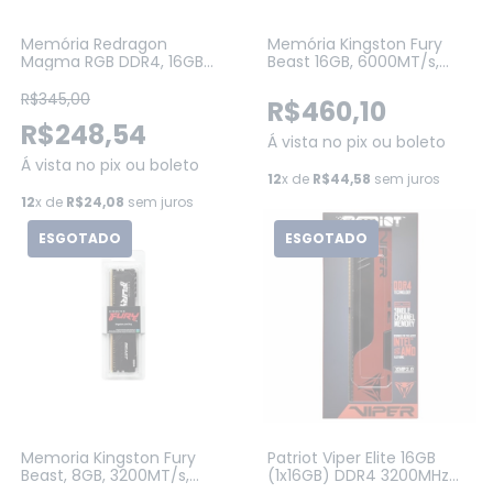
Memória Redragon
Memória Kingston Fury
Magma RGB DDR4, 16GB
Beast 16GB, 6000MT/s,
(1X16GB), 3200Mhz, CL16,
DDR5, DIMM, CL30,
Preta (GM-802)
XMP/AMD EXPO, Preto
R$345,00
R$460,10
(KF560C30BBE-16)
R$248,54
Á vista no pix ou boleto
Á vista no pix ou boleto
12
x de
R$44,58
sem juros
12
x de
R$24,08
sem juros
ESGOTADO
ESGOTADO
Memoria Kingston Fury
Patriot Viper Elite 16GB
Beast, 8GB, 3200MT/s,
(1x16GB) DDR4 3200MHz