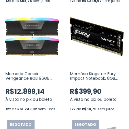
12
x de
R$58,25
sem juros
12
x de
R$1.249,92
sem juros
Memória Corsair
Memória Kingston Fury
Vengeance RGB 96GB
Impact Notebook, 8GB,
(2x48GB) DDR5 5600MHz
3200MHz, DDR4, CL20
C40
(KF432S20IB/8)
R$12.899,14
R$399,90
(CMH96GX5M2B5600C40)
Á vista no pix ou boleto
Á vista no pix ou boleto
12
x de
R$1.249,92
sem juros
12
x de
R$38,75
sem juros
ESGOTADO
ESGOTADO