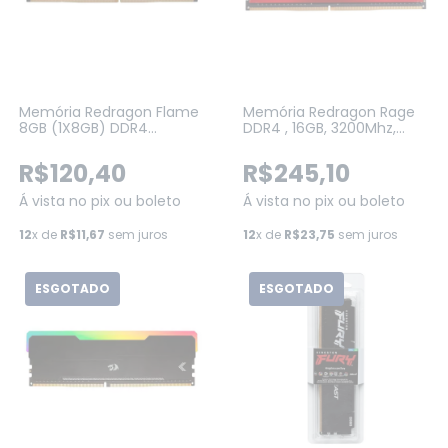
Memória Redragon Flame
Memória Redragon Rage
8GB (1X8GB) DDR4
DDR4 , 16GB, 3200Mhz,
3200Mhz CL16 PRETO (GM-
CL16, Red (GM-702)
703)
R$120,40
R$245,10
Á vista no pix ou boleto
Á vista no pix ou boleto
12
x de
R$11,67
sem juros
12
x de
R$23,75
sem juros
ESGOTADO
ESGOTADO