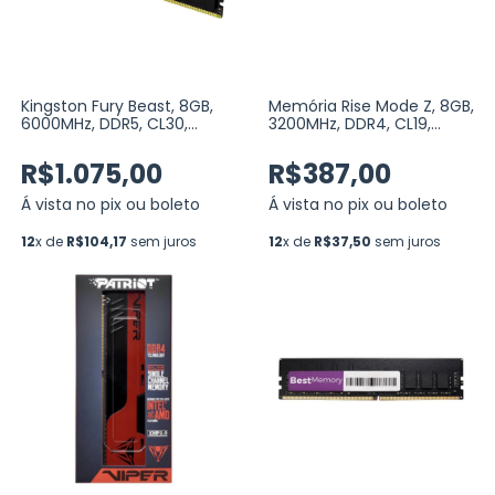
Kingston Fury Beast, 8GB,
Memória Rise Mode Z, 8GB,
6000MHz, DDR5, CL30,
3200MHz, DDR4, CL19,
Preto, AMD EXPO
Preto (RM-D4-8G-3200Z)
(KF560C30BBE-8)
R$1.075,00
R$387,00
Á vista no pix ou boleto
Á vista no pix ou boleto
12
x de
R$104,17
sem juros
12
x de
R$37,50
sem juros