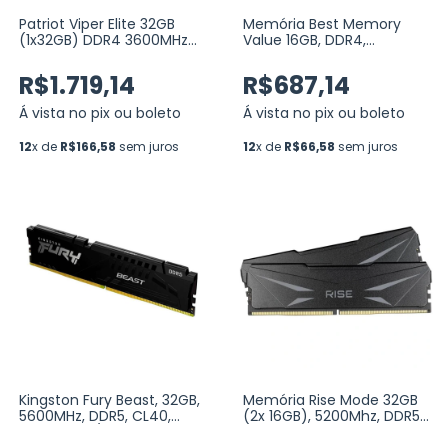
Patriot Viper Elite 32GB
Memória Best Memory
(1x32GB) DDR4 3600MHz
Value 16GB, DDR4,
CL20 Vermelha
3200MHz, Preto (BT-D4-
(PVE2432G360C0)
16G-3200V)
R$1.719,14
R$687,14
Á vista no pix ou boleto
Á vista no pix ou boleto
12
x de
R$166,58
sem juros
12
x de
R$66,58
sem juros
Kingston Fury Beast, 32GB,
Memória Rise Mode 32GB
5600MHz, DDR5, CL40,
(2x 16GB), 5200Mhz, DDR5,
AMD EXPO / Intel XMP
CL42, Zeus Series Preto