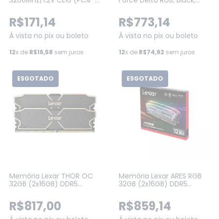
3200MHz/1.2V CL16 (PC4-
Force Delta RGB, Black,
25600) RGB Preta
32GB (2x16GB) 6200 MHZ,
DDR5, CL38 -
R$171,14
R$773,14
(FF3D532G6200HC38ADC01)
Á vista no pix ou boleto
Á vista no pix ou boleto
12
x de
R$16,58
sem juros
12
x de
R$74,92
sem juros
ESGOTADO
ESGOTADO
Memória Lexar THOR OC
Memória Lexar ARES RGB
32GB (2x16GB) DDR5
32GB (2x16GB) DDR5
6000MHz CL32 1.35V Intel
6400MHz CL32 Intel XMP
XMP 3.0/AMD EXPO (Preto)
3.0 (Gray) (LD5EU016G-
R$817,00
R$859,14
(LD5U16G60C32LG-RUD)
R6400GDLA)