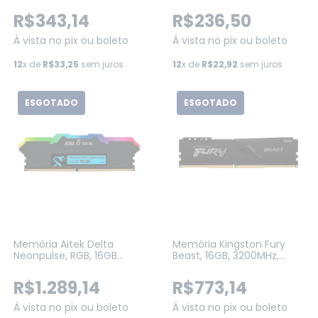
DDR4, CL16, DIMM, Preto
CL18 Vermelha
(KF432C16BB/8WP)
(PVE2416G320C8)
R$343,14
R$236,50
Á vista no pix ou boleto
Á vista no pix ou boleto
12
x de
R$33,25
sem juros
12
x de
R$22,92
sem juros
ESGOTADO
ESGOTADO
Memória Aitek Delta
Memória Kingston Fury
Neonpulse, RGB, 16GB
Beast, 16GB, 3200MHz,
(1X16GB), DDR5, 6400MHZ,
DDR4, CL16, Preto
Cl38, PRETO (DELTA-
(KF432C16BB1/16)
R$1.289,14
R$773,14
ME6416)
Á vista no pix ou boleto
Á vista no pix ou boleto