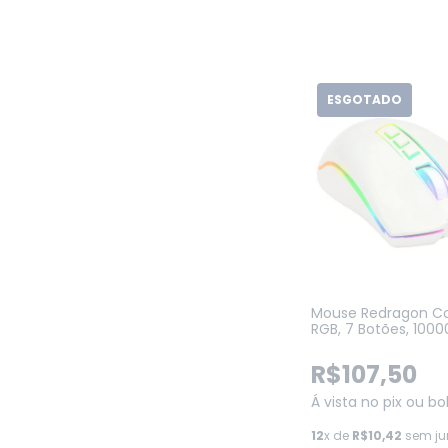
ESGOTADO
Mouse Redragon Co
RGB, 7 Botões, 1000
Lunar White (M711W
R$107,50
Á vista no pix ou bo
12
x de
R$10,42
sem ju