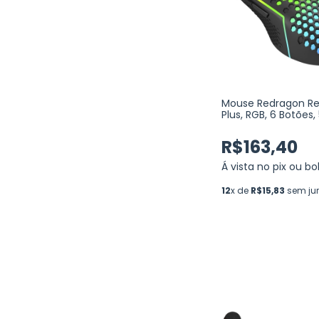
Mouse Redragon Re
Plus, RGB, 6 Botões
DPI, Black (M987P-
R$163,40
Á vista no pix ou bo
12
x de
R$15,83
sem ju