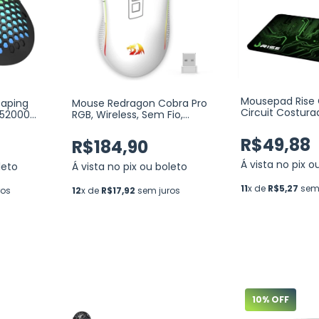
Mousepad Rise
aping
Mouse Redragon Cobra Pro
Circuit Costur
, 52000
RGB, Wireless, Sem Fio,
Fibertek (RG-
K V2)
16000 DPI, 8 Botões
Programáveis, White
R$49,88
R$184,90
(M711W-PRO)
Á vista no pix o
leto
Á vista no pix ou boleto
11
x de
R$5,27
sem 
ros
12
x de
R$17,92
sem juros
10
% OFF