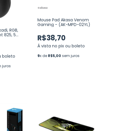
Mouse Pad Akasa Venom
Gaming - (AK-MPD-02YL)
adi, RGB,
nt 825, 5
R$38,70
áveis, Preto
Á vista no pix ou boleto
u boleto
9
x de
R$5,00
sem juros
 juros