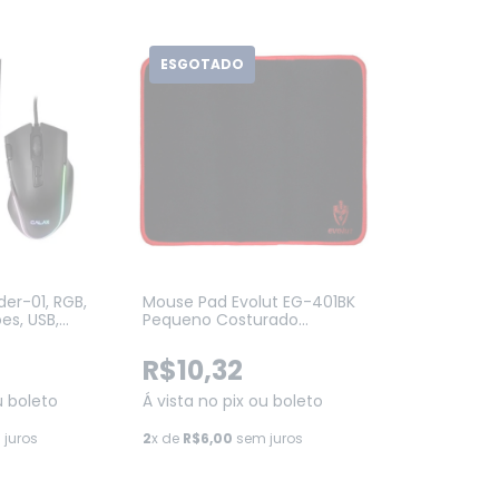
ESGOTADO
der-01, RGB,
Mouse Pad Evolut EG-401BK
es, USB,
Pequeno Costurado
18RG2B0)
250X210X2MM Preto
R$10,32
u boleto
Á vista no pix ou boleto
juros
2
x de
R$6,00
sem juros