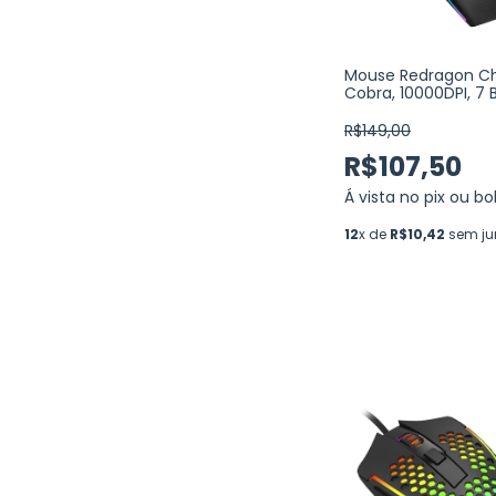
Mouse Redragon C
Cobra, 10000DPI, 7 
Programáveis, Black
R$149,00
R$107,50
Á vista no pix ou bo
12
x de
R$10,42
sem ju