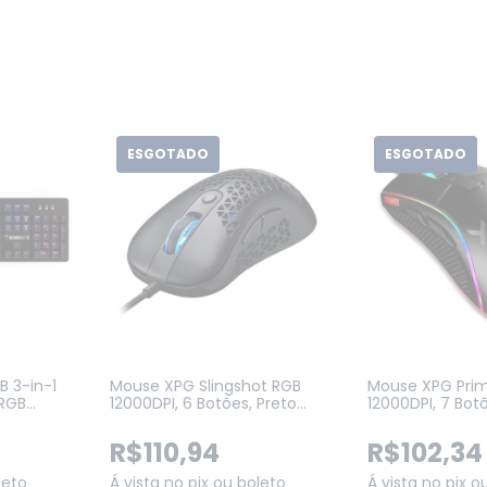
ESGOTADO
ESGOTADO
 3-in-1
Mouse XPG Slingshot RGB
Mouse XPG Prim
RGB
12000DPI, 6 Botões, Preto
12000DPI, 7 Bot
3200 DPI
(SLINGSHOT-BKCWW)
(PRIMER-BKCW
UE)
R$110,94
R$102,34
leto
Á vista no pix ou boleto
Á vista no pix o