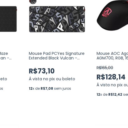
Maze
Mouse Pad PCYes Signature
Mouse AOC Ag
can -
Extended Black Vulcan -
AGM700, RGB, 16
0X420MM
ESTILO SPEED - 900X420MM
Botões, Preto
(PMS90X42BV)
(AGM700DRCB)
R$165,00
R$73,10
R$128,14
leto
Á vista no pix ou boleto
Á vista no pix o
os
12
x de
R$7,08
sem juros
12
x de
R$12,42
se