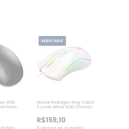
ESGOTADO
er, RGB,
Mouse Redragon King Cobra
ões Preto
2 Lunar White RGB Chroma,
W)
24000DPI, 7 Botões
Programáveis, (M711W-FPS)
R$159,10
u boleto
Á vista no pix ou boleto