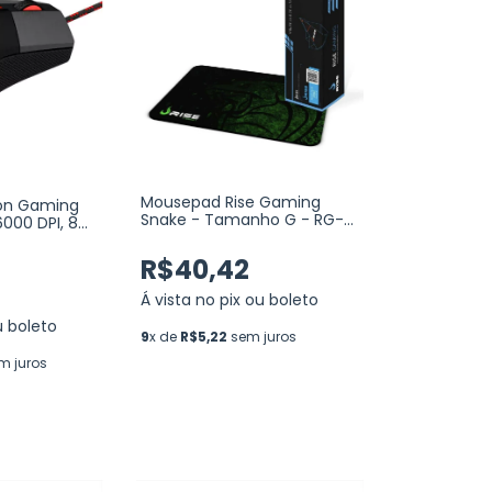
Mousepad Rise Gaming
on Gaming
Snake - Tamanho G - RG-
000 DPI, 8
MP-02-SKN
R$40,42
Á vista no pix ou boleto
u boleto
9
x de
R$5,22
sem juros
m juros