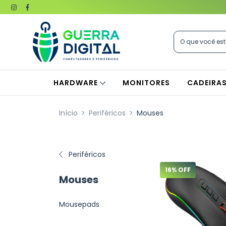
HARDWARE
MONITORES
CADEIRA
Início
>
Periféricos
>
Mouses
Periféricos
16
% OFF
Mouses
Mousepads