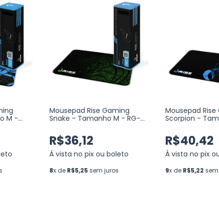
ming
Mousepad Rise
Mousepad Rise Gaming
o M -
Scorpion - Ta
Snake - Tamanho M - RG-
RG-MP-02-SK
MP-01-SKN
R$40,42
R$36,12
leto
Á vista no pix o
Á vista no pix ou boleto
s
9
x de
R$5,22
sem 
8
x de
R$5,25
sem juros