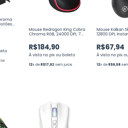
hroma
Botões
 (M711)
Mouse Redragon King Cobra
Mouse Kalkan Sk
Chroma RGB, 24000 DPI, 7
12800 DPI, Insta
Botões programáveis Black
Botões Program
(M711-FPS)
(KLK00008)
R$184,90
R$67,94
leto
Á vista no pix ou boleto
Á vista no pix o
ros
12
x de
R$17,92
sem juros
12
x de
R$6,58
sem