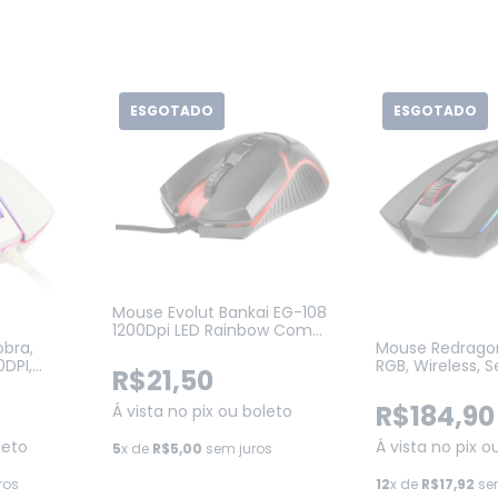
ESGOTADO
ESGOTADO
Mouse Evolut Bankai EG-108
1200Dpi LED Rainbow Com
bra,
Mouse Redrago
Fio
0DPI,
RGB, Wireless, S
R$21,50
)
16000 DPI, 8 Bo
Programáveis, B
R$184,90
Á vista no pix ou boleto
PRO)
leto
Á vista no pix o
5
x de
R$5,00
sem juros
ros
12
x de
R$17,92
sem