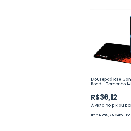
Mousepad Rise Ga
Bood - Tamanho M
MP-01-BD
R$36,12
Á vista no pix ou bo
8
x de
R$5,25
sem juro