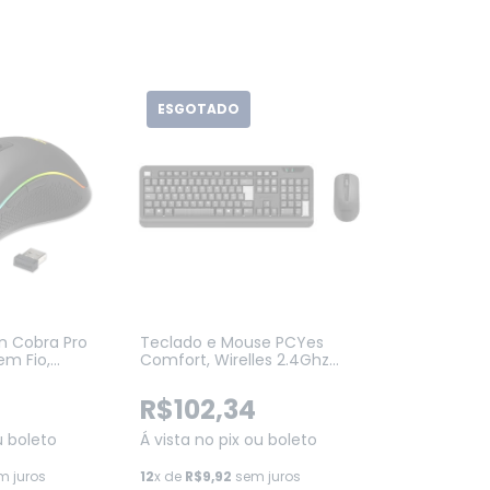
ESGOTADO
n Cobra Pro
Teclado e Mouse PCYes
em Fio,
Comfort, Wirelles 2.4Ghz
tões
ABNT2, 1200DPI, Preto
lack (M711-
(PCOCWAB)
R$102,34
u boleto
Á vista no pix ou boleto
 juros
12
x de
R$9,92
sem juros