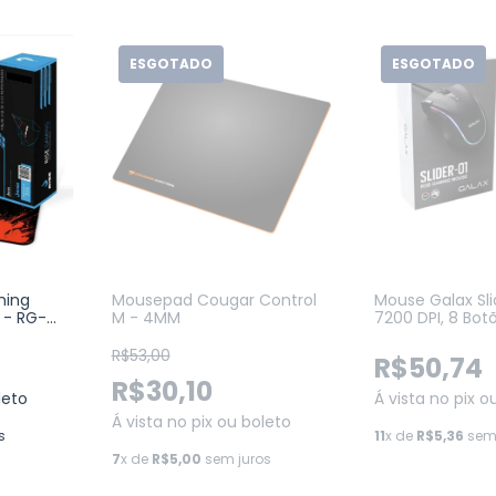
ESGOTADO
ESGOTADO
Mousepad Cougar Control
Mouse Galax Sli
ming
M - 4MM
7200 DPI, 8 Botõ
 - RG-
Preto (MGS01IA
R$53,00
R$50,74
R$30,10
Á vista no pix o
leto
Á vista no pix ou boleto
11
x de
R$5,36
sem 
s
7
x de
R$5,00
sem juros