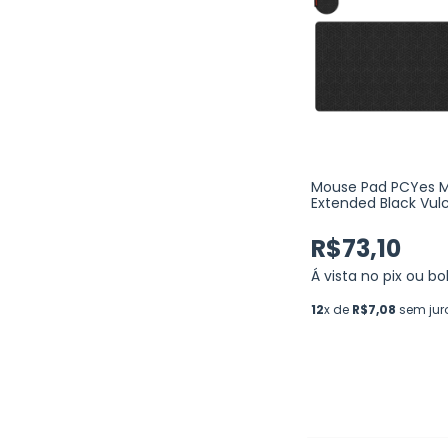
Mouse Pad PCYes 
Extended Black Vul
ESTILO SPEED - 90
(PMM90X42BV)
R$73,10
Á vista no pix ou bo
12
x de
R$7,08
sem jur