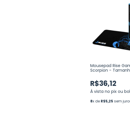
Mousepad Rise Ga
Scorpion - Tamanh
RG-MP-01-SK
R$36,12
Á vista no pix ou bo
8
x de
R$5,25
sem juro