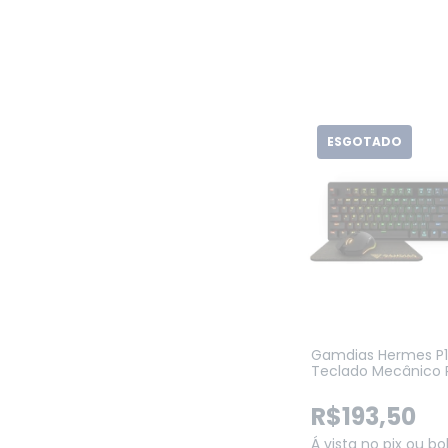
ESGOTADO
Gamdias Hermes P1B
Teclado Mecânico 
Padrão US + Mouse 
+ Mousepad (US/BL
R$193,50
Á vista no pix ou bo