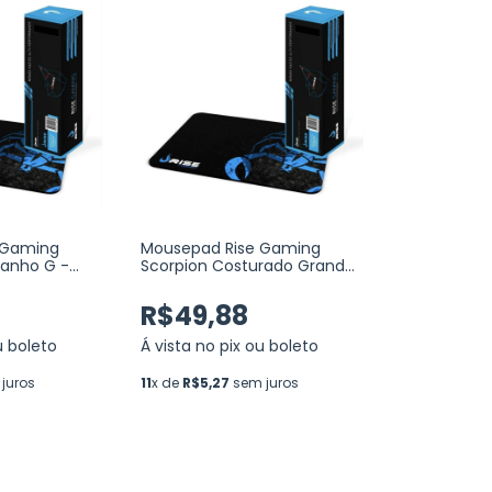
 Gaming
Mousepad Rise Gaming
manho G -
Scorpion Costurado Grande
Fibertek (RG-MP-05-SK)
R$49,88
u boleto
Á vista no pix ou boleto
juros
11
x de
R$5,27
sem juros