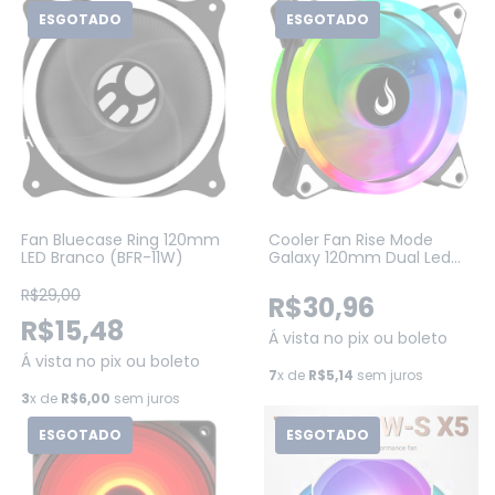
ESGOTADO
ESGOTADO
Fan Bluecase Ring 120mm
Cooler Fan Rise Mode
LED Branco (BFR-11W)
Galaxy 120mm Dual Led
ARGB 5V (RM-MB-01-5V)
R$29,00
R$30,96
R$15,48
Á vista no pix ou boleto
Á vista no pix ou boleto
7
x de
R$5,14
sem juros
3
x de
R$6,00
sem juros
ESGOTADO
ESGOTADO