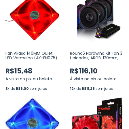
Fan Akasa 140MM Quiet
Round5 Nordwind Kit Fan 3
LED Vermelho (AK-FN075)
Unidades, ARGB, 120mm,
Com Controladora, PWM,
Preto (R5-KIT-NORDWIND-
R$15,48
R$116,10
FW-B-2221)
Á vista no pix ou boleto
Á vista no pix ou boleto
3
x de
R$6,00
sem juros
12
x de
R$11,25
sem juros