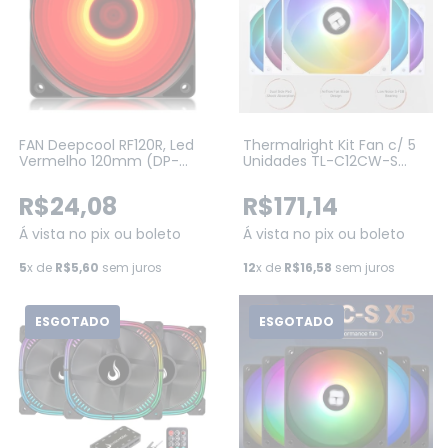
FAN Deepcool RF120R, Led
Thermalright Kit Fan c/ 5
Vermelho 120mm (DP-
Unidades TL-C12CW-S
FLED-RF120-RD)
ARGB 120mm Branco (TL-
C12CW-S5)
R$24,08
R$171,14
Á vista no pix ou boleto
Á vista no pix ou boleto
5
x de
R$5,60
sem juros
12
x de
R$16,58
sem juros
ESGOTADO
ESGOTADO