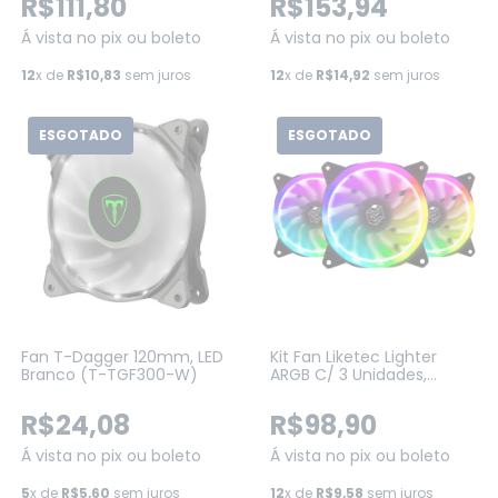
R$111,80
R$153,94
Á vista no pix ou boleto
Á vista no pix ou boleto
12
x de
R$10,83
sem juros
12
x de
R$14,92
sem juros
ESGOTADO
ESGOTADO
Fan T-Dagger 120mm, LED
Kit Fan Liketec Lighter
Branco (T-TGF300-W)
ARGB C/ 3 Unidades,
120mm, Black, Com
Controladora (LF-
R$24,08
R$98,90
KITARGB-LIGHTER-2007)
Á vista no pix ou boleto
Á vista no pix ou boleto
5
x de
R$5,60
sem juros
12
x de
R$9,58
sem juros