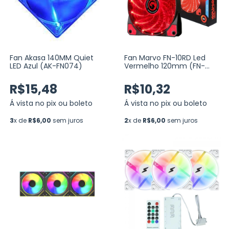
Fan Akasa 140MM Quiet
Fan Marvo FN-10RD Led
LED Azul (AK-FN074)
Vermelho 120mm (FN-
10RD)
R$15,48
R$10,32
Á vista no pix ou boleto
Á vista no pix ou boleto
3
x de
R$6,00
sem juros
2
x de
R$6,00
sem juros