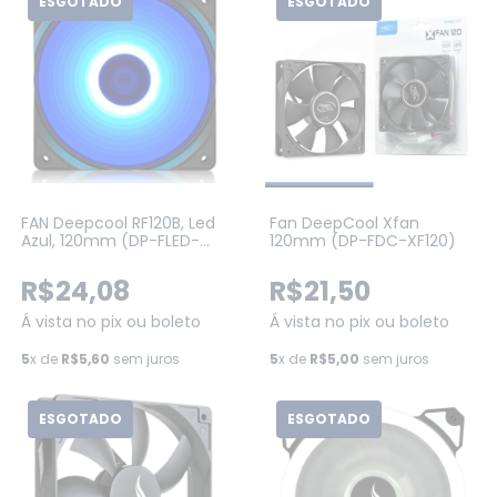
ESGOTADO
ESGOTADO
FAN Deepcool RF120B, Led
Fan DeepCool Xfan
Azul, 120mm (DP-FLED-
120mm (DP-FDC-XF120)
RF120-BL)
R$24,08
R$21,50
Á vista no pix ou boleto
Á vista no pix ou boleto
5
x de
R$5,60
sem juros
5
x de
R$5,00
sem juros
ESGOTADO
ESGOTADO