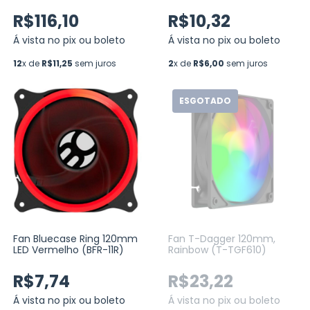
Com Controladora, PWM,
Branco (R5-KIT-
R$116,10
R$10,32
NORDWIND-FW-W-2220)
Á vista no pix ou boleto
Á vista no pix ou boleto
12
x de
R$11,25
sem juros
2
x de
R$6,00
sem juros
ESGOTADO
Fan Bluecase Ring 120mm
Fan T-Dagger 120mm,
LED Vermelho (BFR-11R)
Rainbow (T-TGF610)
R$7,74
R$23,22
Á vista no pix ou boleto
Á vista no pix ou boleto