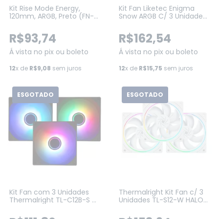
Kit Rise Mode Energy,
Kit Fan Liketec Enigma
120mm, ARGB, Preto (FN-
Snow ARGB C/ 3 Unidades,
02-RGB-5V)
120mm, Com
Controladora, Branco (LF-
R$93,74
R$162,54
KITARGB-ENIGMA-2080)
Á vista no pix ou boleto
Á vista no pix ou boleto
12
x de
R$9,08
sem juros
12
x de
R$15,75
sem juros
ESGOTADO
ESGOTADO
Kit Fan com 3 Unidades
Thermalright Kit Fan c/ 3
Thermalright TL-C12B-S V3
Unidades TL-S12-W HALO
X3 ARGB 120mm Preto
ARGB 120mm Branca (TL-
(TL-C12B-S X3)
S12-WX3)