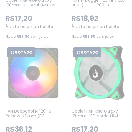
Cooler FAN Rise Galaxy,
Fan T-Dagger 120mm, LED
120mm, LED Azul (RM-FN-
BLUE (T-TGF200-B)
01-BB)
R$17,20
R$18,92
Á vista no pix ou boleto
Á vista no pix ou boleto
4
x de
R$5,00
sem juros
4
x de
R$5,50
sem juros
ESGOTADO
ESGOTADO
FAN Deepcool RF120 FS
Cooler FAN Rise Galaxy,
Raibow 120mm (DP-
120mm, LED Verde (RM-
FLED3-RF120-FS)
FN-01-BG)
R$36,12
R$17,20