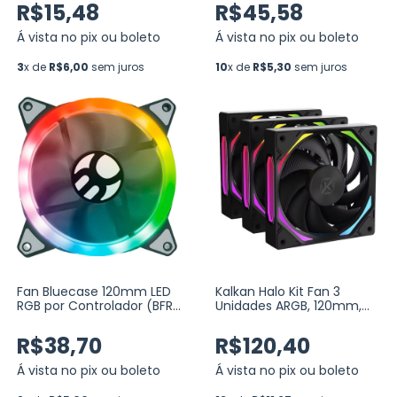
SIROCO-FW-B-2205)
R$15,48
R$45,58
Á vista no pix ou boleto
Á vista no pix ou boleto
3
x de
R$6,00
sem juros
10
x de
R$5,30
sem juros
Fan Bluecase 120mm LED
Kalkan Halo Kit Fan 3
RGB por Controlador (BFR-
Unidades ARGB, 120mm,
14RGB)
PWM, Preto (KLK00019)
R$38,70
R$120,40
Á vista no pix ou boleto
Á vista no pix ou boleto