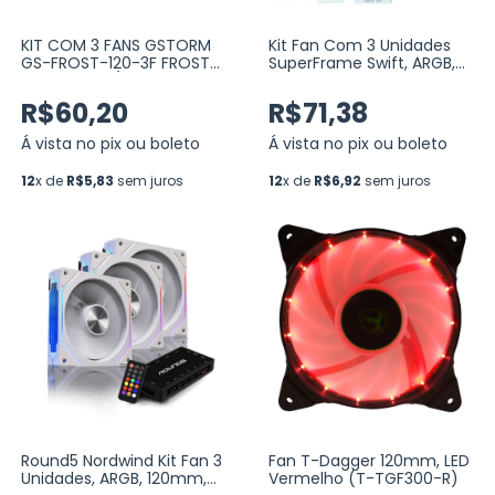
KIT COM 3 FANS GSTORM
Kit Fan Com 3 Unidades
GS-FROST-120-3F FROST
SuperFrame Swift, ARGB,
12CM PRETO/ARGB - (GS-
120mm, White, Com
FROST-120-3F FROST)
Controladora SF-03
R$60,20
R$71,38
Á vista no pix ou boleto
Á vista no pix ou boleto
12
x de
R$5,83
sem juros
12
x de
R$6,92
sem juros
Round5 Nordwind Kit Fan 3
Fan T-Dagger 120mm, LED
Unidades, ARGB, 120mm,
Vermelho (T-TGF300-R)