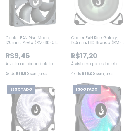
Cooler FAN Rise Mode,
Cooler FAN Rise Galaxy,
120mm, Preto (RM-BK-01-
120mm, LED Branco (RM-
FB)
FN-01-BW)
R$9,46
R$17,20
Á vista no pix ou boleto
Á vista no pix ou boleto
2
x de
R$5,50
sem juros
4
x de
R$5,00
sem juros
ESGOTADO
ESGOTADO