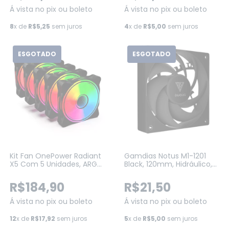
Á vista no pix ou boleto
Á vista no pix ou boleto
8
x de
R$5,25
sem juros
4
x de
R$5,00
sem juros
ESGOTADO
ESGOTADO
Kit Fan OnePower Radiant
Gamdias Notus M1-1201
X5 Com 5 Unidades, ARGB,
Black, 120mm, Hidráulico,
120mm, Black, Com
1200RPM (M1-1201)
Controladora (FN-702)
R$184,90
R$21,50
Á vista no pix ou boleto
Á vista no pix ou boleto
12
x de
R$17,92
sem juros
5
x de
R$5,00
sem juros