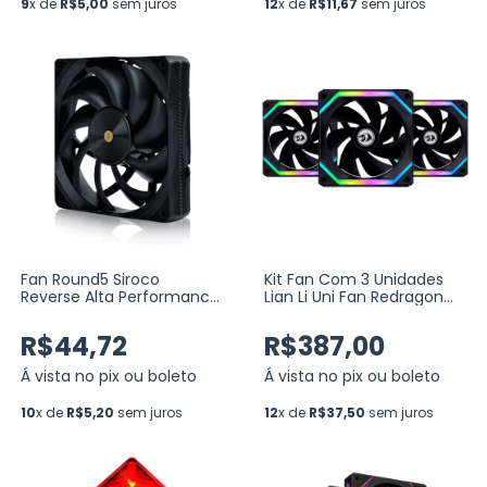
9
x de
R$5,00
sem juros
12
x de
R$11,67
sem juros
Fan Round5 Siroco
Kit Fan Com 3 Unidades
Reverse Alta Performance
Lian Li Uni Fan Redragon
Preto 120mm PWM (R5-
Spec, 120mm, ARGB, Black
SIROCO-RV-B-2217)
(UF-SL120-3B SI)
R$44,72
R$387,00
Á vista no pix ou boleto
Á vista no pix ou boleto
10
x de
R$5,20
sem juros
12
x de
R$37,50
sem juros