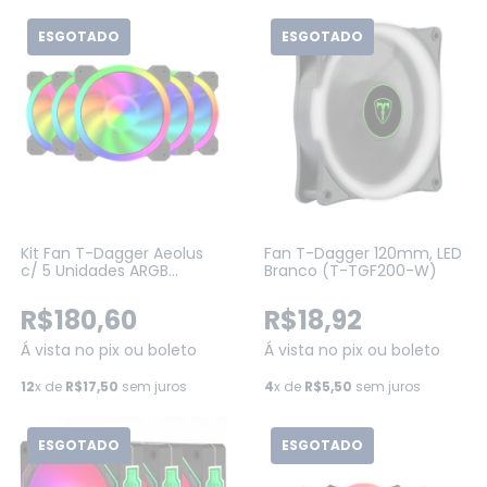
ESGOTADO
ESGOTADO
Kit Fan T-Dagger Aeolus
Fan T-Dagger 120mm, LED
c/ 5 Unidades ARGB
Branco (T-TGF200-W)
120mm (T-TGF515)
R$180,60
R$18,92
Á vista no pix ou boleto
Á vista no pix ou boleto
12
x de
R$17,50
sem juros
4
x de
R$5,50
sem juros
ESGOTADO
ESGOTADO