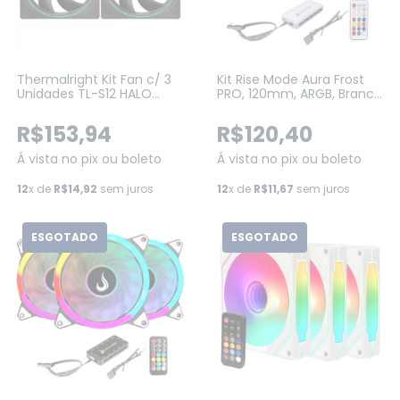
Thermalright Kit Fan c/ 3
Kit Rise Mode Aura Frost
Unidades TL-S12 HALO
PRO, 120mm, ARGB, Branco
ARGB 120mm (TL-S12-X3)
(RM-CF-02-ARGB)
R$153,94
R$120,40
Á vista no pix ou boleto
Á vista no pix ou boleto
12
x de
R$14,92
sem juros
12
x de
R$11,67
sem juros
ESGOTADO
ESGOTADO