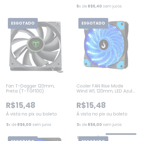
5
x de
R$5,40
sem juros
ESGOTADO
ESGOTADO
Fan T-Dagger 120mm,
Cooler FAN Rise Mode
Preta (T-TGF100)
Wind W1, 120mm, LED Azul
(RM-WN-01-BB)
R$15,48
R$15,48
Á vista no pix ou boleto
Á vista no pix ou boleto
3
x de
R$6,00
sem juros
3
x de
R$6,00
sem juros