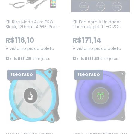
Kit Rise Mode Aura PRO
Kit Fan com 5 Unidades
Black, 120mm, ARGB, Preto
Thermalright TL-C12C
(RM-AUB-02-ARGB)
ARGB 120mm (TL-C12C-S
X5)
R$116,10
R$171,14
Á vista no pix ou boleto
Á vista no pix ou boleto
12
x de
R$11,25
sem juros
12
x de
R$16,58
sem juros
ESGOTADO
ESGOTADO