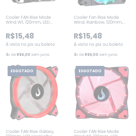
Cooler FAN Rise Mode
Cooler Fan Rise Mode
Wind W1, 120mm, LED
Wind, Rainbow, 120mm,
Branco (RM-WN-01-BW)
Preto (RM-WN-02-RGB)
R$15,48
R$15,48
Á vista no pix ou boleto
Á vista no pix ou boleto
3
x de
R$6,00
sem juros
3
x de
R$6,00
sem juros
ESGOTADO
ESGOTADO
Cooler FAN Rise Galaxy,
Cooler FAN Rise Mode