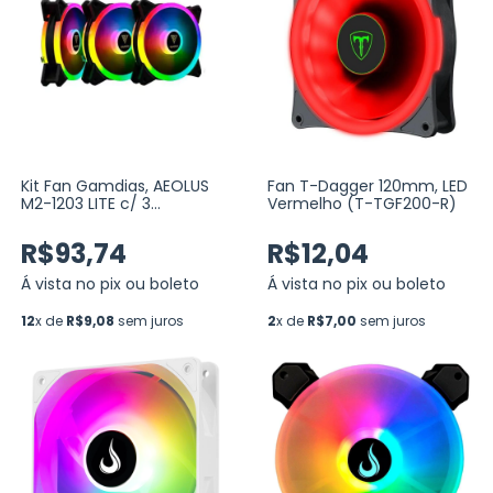
Kit Fan Gamdias, AEOLUS
Fan T-Dagger 120mm, LED
M2-1203 LITE c/ 3
Vermelho (T-TGF200-R)
Unidades, ARGB, 120mm,
Hidráulico, 1200RPM (M2-
R$93,74
R$12,04
1203Lite)
Á vista no pix ou boleto
Á vista no pix ou boleto
12
x de
R$9,08
sem juros
2
x de
R$7,00
sem juros