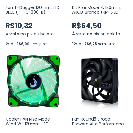
Fan T-Dagger 120mm, LED
Kit Rise Mode X, 120mm,
BLUE (T-TGF300-B)
ARGB, Branco (RM-XLD-
02-ARGB)
R$10,32
R$64,50
Á vista no pix ou boleto
Á vista no pix ou boleto
2
x de
R$6,00
sem juros
12
x de
R$6,25
sem juros
Cooler FAN Rise Mode
Fan Round5 Siroco
Wind W1, 120mm, LED
Forward Alta Performance
Verde (RM-WN-01-BG)
Preto 120mm PWM (R5-