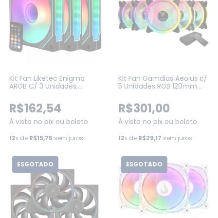
Kit Fan Liketec Enigma
Kit Fan Gamdias Aeolus c/
ARGB C/ 3 Unidades,
5 Unidades RGB 120mm
120mm, Com
Com Controladora (M2-
Controladora, Preto (LF-
1205R)
R$162,54
R$301,00
KITARGB-ENIGMA-2079)
Á vista no pix ou boleto
Á vista no pix ou boleto
12
x de
R$15,75
sem juros
12
x de
R$29,17
sem juros
ESGOTADO
ESGOTADO