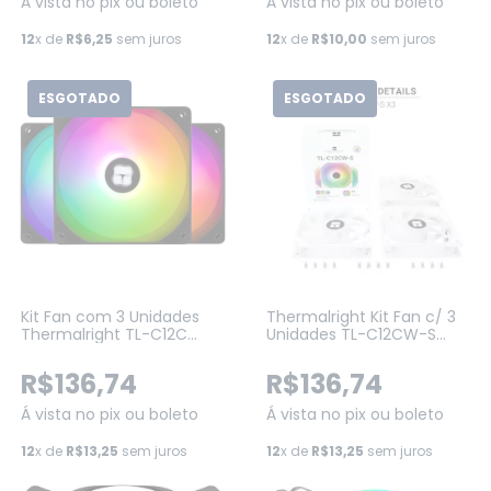
Á vista no pix ou boleto
Á vista no pix ou boleto
12
x de
R$6,25
sem juros
12
x de
R$10,00
sem juros
ESGOTADO
ESGOTADO
Kit Fan com 3 Unidades
Thermalright Kit Fan c/ 3
Thermalright TL-C12C
Unidades TL-C12CW-S
ARGB 120mm (TL-C12C-S
ARGB 120mm Branco (TL-
X3)
C12CW-S)
R$136,74
R$136,74
Á vista no pix ou boleto
Á vista no pix ou boleto
12
x de
R$13,25
sem juros
12
x de
R$13,25
sem juros