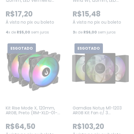
120mm, LED Vermelho
Wind W1, 120mm, LED
(RM-FN-01-BR)
Vermelho (RM-WN-01-BR)
R$17,20
R$15,48
Á vista no pix ou boleto
Á vista no pix ou boleto
4
x de
R$5,00
sem juros
3
x de
R$6,00
sem juros
ESGOTADO
ESGOTADO
Kit Rise Mode X, 120mm,
Gamdias Notus M1-1203
ARGB, Preto (RM-XLD-01-
ARGB Kit Fan c/ 3
ARGB)
Unidades, 120mm,
Hidráulico, 1200RPM (M1-
R$64,50
R$103,20
1203ARGB)