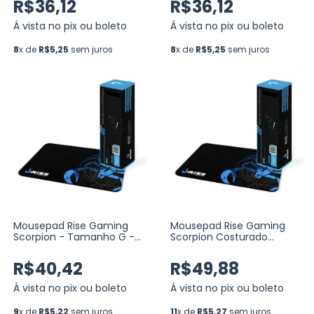
R$36,12
R$36,12
Á vista no pix ou boleto
Á vista no pix ou boleto
8
x de
R$5,25
sem juros
8
x de
R$5,25
sem juros
Mousepad Rise Gaming
Mousepad Rise Gaming
Scorpion - Tamanho G -
Scorpion Costurado
RG-MP-02-SK
Grande Fibertek (RG-MP-
05-SK)
R$40,42
R$49,88
Á vista no pix ou boleto
Á vista no pix ou boleto
9
x de
R$5,22
sem juros
11
x de
R$5,27
sem juros