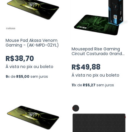
Mouse Pad Akasa Venom
Gaming - (AK-MPD-02YL)
Mousepad Rise Gaming
Circuit Costurado Grande
R$38,70
Fibertek (RG-MP-05-CRT)
R$49,88
Á vista no pix ou boleto
Á vista no pix ou boleto
9
x de
R$5,00
sem juros
11
x de
R$5,27
sem juros