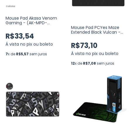
Mouse Pad Akasa Venom
Gaming - (AK-MPD-
02YL01)
Mouse Pad PCYes Maze
Extended Black Vulcan -
R$33,54
ESTILO SPEED -
900X420MM
R$73,10
Á vista no pix ou boleto
(PMM90X42BV)
Á vista no pix ou boleto
7
x de
R$5,57
sem juros
12
x de
R$7,08
sem juros