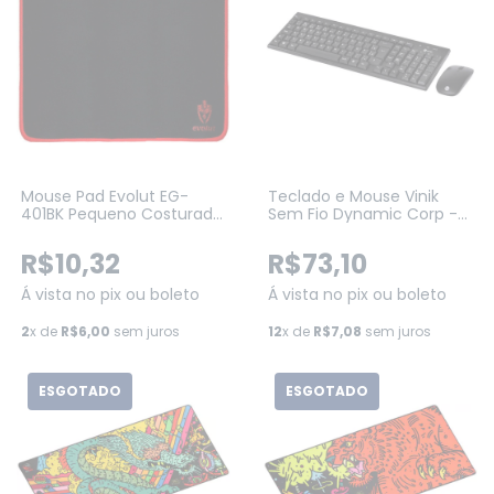
Mouse Pad Evolut EG-
Teclado e Mouse Vinik
401BK Pequeno Costurado
Sem Fio Dynamic Corp -
250X210X2MM Preto
MOUSE 1600 DPI
(CMW200)
R$10,32
R$73,10
Á vista no pix ou boleto
Á vista no pix ou boleto
2
x de
R$6,00
sem juros
12
x de
R$7,08
sem juros
ESGOTADO
ESGOTADO