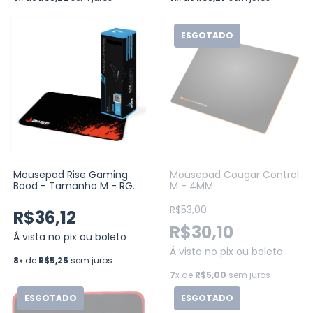
ESGOTADO
Mousepad Cougar Control
Mousepad Rise Gaming
M - 4MM
Bood - Tamanho M - RG-
MP-01-BD
R$53,00
R$36,12
R$30,10
Á vista no pix ou boleto
Á vista no pix ou boleto
8
x de
R$5,25
sem juros
7
x de
R$5,00
sem juros
ESGOTADO
ESGOTADO