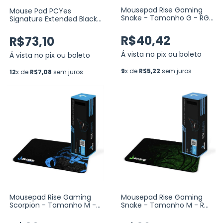
Mousepad Rise Gaming
Mouse Pad PCYes
Snake - Tamanho G - RG-
Signature Extended Black
MP-02-SKN
Vulcan - ESTILO SPEED -
900X420MM
R$40,42
R$73,10
(PMS90X42BV)
Á vista no pix ou boleto
Á vista no pix ou boleto
9
x de
R$5,22
sem juros
12
x de
R$7,08
sem juros
Mousepad Rise Gaming
Mousepad Rise Gaming
Scorpion - Tamanho M -
Snake - Tamanho M - RG-
RG-MP-01-SK
MP-01-SKN