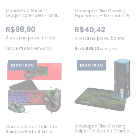
Mouse Pad Ancient
Mousepad Rise Gaming
Dragon Extended - ESTILO
Experience - Tamanho G
SPEED - 900X420MM
- RG-MP-02-EXP
(PMA90X42)
R$98,90
R$40,42
Á vista no pix ou boleto
Á vista no pix ou boleto
12
x de
R$9,58
sem juros
9
x de
R$5,22
sem juros
ESGOTADO
ESGOTADO
Mousepad Rise Gaming
Combo Kalkan Odin Lite
Sniper Costurado Grande
Rainbow Preto 4 Em 1
Fibertek (RG-MP-05-SNP)
Teclado + Mouse +