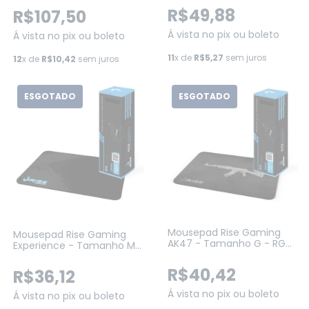
Headset + Mousepad
R$49,88
R$107,50
(KLK00060)
Á vista no pix ou boleto
Á vista no pix ou boleto
11
x de
R$5,27
sem juros
12
x de
R$10,42
sem juros
ESGOTADO
ESGOTADO
Mousepad Rise Gaming
Mousepad Rise Gaming
AK47 - Tamanho G - RG-
Experience - Tamanho M
MP-02-AK
- RG-MP-01-EXP
R$40,42
R$36,12
Á vista no pix ou boleto
Á vista no pix ou boleto