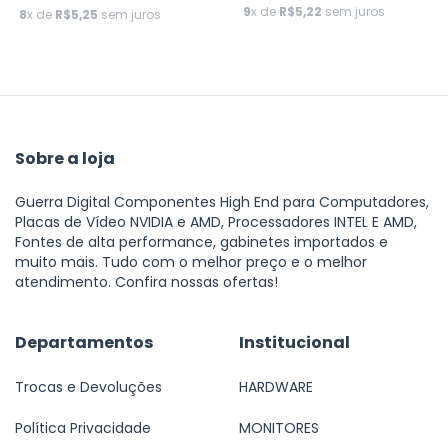
9
x de
R$5,22
sem juros
8
x de
R$5,25
sem juros
Sobre a loja
Guerra Digital Componentes High End para Computadores,
Placas de Vídeo NVIDIA e AMD, Processadores INTEL E AMD,
Fontes de alta performance, gabinetes importados e
muito mais. Tudo com o melhor preço e o melhor
atendimento. Confira nossas ofertas!
Departamentos
Institucional
Trocas e Devoluções
HARDWARE
Política Privacidade
MONITORES