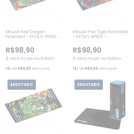
Mouse Pad Dragon
Mouse Pad Tiger Extended
Extended - ESTILO SPEED -
- ESTILO SPEED -
900X420MM (PMD90X42)
900X420MM (PMT90X42)
R$98,90
R$98,90
Á vista no pix ou boleto
Á vista no pix ou boleto
12
x de
R$9,58
sem juros
12
x de
R$9,58
sem juros
ESGOTADO
ESGOTADO