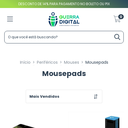
DESCONTO DE 14% PARA PAGAMENTO NO BOLETO OU PIX
0
Início
>
Periféricos
>
Mouses
>
Mousepads
Mousepads