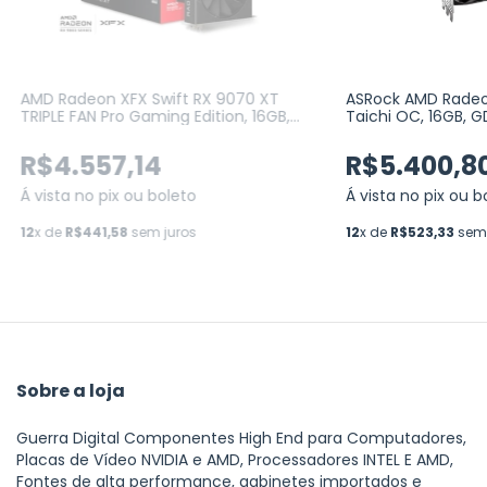
AMD Radeon XFX Swift RX 9070 XT
ASRock AMD Radeo
TRIPLE FAN Pro Gaming Edition, 16GB,
Taichi OC, 16GB, G
GDDR6, HDMI 3xDP, RDNA 4 (RX-
Tracing (90-GA5H
97TSWF3B9)
R$4.557,14
R$5.400,8
Á vista no pix ou boleto
Á vista no pix ou b
12
x de
R$441,58
sem juros
12
x de
R$523,33
sem 
Sobre a loja
Guerra Digital Componentes High End para Computadores,
Placas de Vídeo NVIDIA e AMD, Processadores INTEL E AMD,
Fontes de alta performance, gabinetes importados e