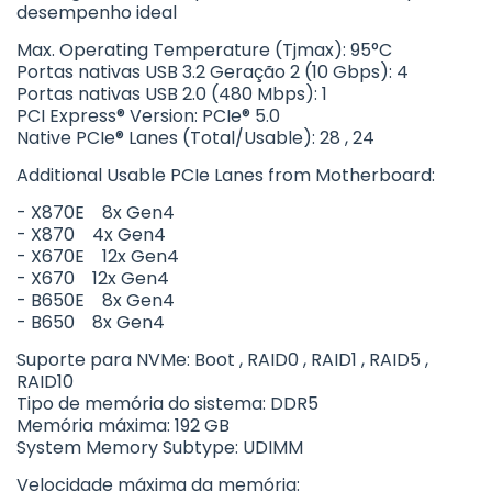
desempenho ideal
Max. Operating Temperature (Tjmax): 95°C
Portas nativas USB 3.2 Geração 2 (10 Gbps): 4
Portas nativas USB 2.0 (480 Mbps): 1
PCI Express® Version: PCIe® 5.0
Native PCIe® Lanes (Total/Usable): 28 , 24
Additional Usable PCIe Lanes from Motherboard:
- X870E 8x Gen4
- X870 4x Gen4
- X670E 12x Gen4
- X670 12x Gen4
- B650E 8x Gen4
- B650 8x Gen4
Suporte para NVMe: Boot , RAID0 , RAID1 , RAID5 ,
RAID10
Tipo de memória do sistema: DDR5
Memória máxima: 192 GB
System Memory Subtype: UDIMM
Velocidade máxima da memória: