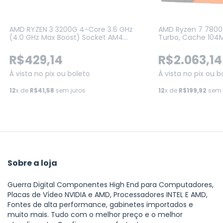
AMD RYZEN 3 3200G 4-Core 3.6 GHz
AMD Ryzen 7 7800
(4.0 GHz Max Boost) Socket AM4
Turbo, Cache 104M
65W (YD3200C5FHBOX)
Vídeo Integrado (
100000910WOF)
R$429,14
R$2.063,14
Á vista no pix ou boleto
Á vista no pix ou b
12
x de
R$41,58
sem juros
12
x de
R$199,92
sem 
Sobre a loja
Guerra Digital Componentes High End para Computadores,
Placas de Vídeo NVIDIA e AMD, Processadores INTEL E AMD,
Fontes de alta performance, gabinetes importados e
muito mais. Tudo com o melhor preço e o melhor