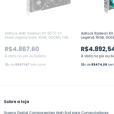
ASRock AMD Radeon RX 9070 XT
AsRock Radeon RX 
Steel Legend Dark, 16GB, GDDR6, FSR,
Legend, 16GB, GDD
Ray Tracing (90-GA5VZZ-00UANF)
GA5DZZ-00UANF)
R$4.867,60
R$4.892,5
Á vista no pix ou boleto
Á vista no pix ou b
12
x de
R$471,67
sem juros
12
x de
R$474,08
sem
Sobre a loja
Guerra Digital Componentes High End para Computadores,