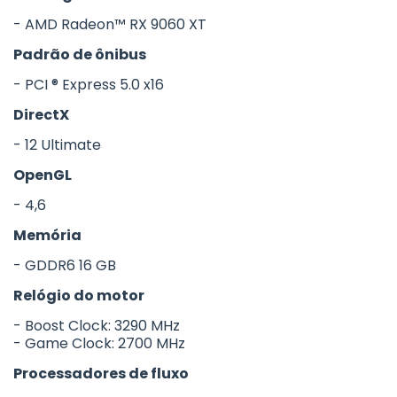
- AMD Radeon™ RX 9060 XT
Padrão de ônibus
- PCI ® Express 5.0 x16
DirectX
- 12 Ultimate
OpenGL
- 4,6
Memória
- GDDR6 16 GB
Relógio do motor
- Boost Clock: 3290 MHz
- Game Clock: 2700 MHz
Processadores de fluxo