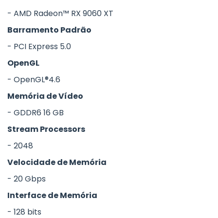
- AMD Radeon™ RX 9060 XT
Barramento Padrão
- PCI Express 5.0
OpenGL
- OpenGL®4.6
Memória de Vídeo
- GDDR6 16 GB
Stream Processors
- 2048
Velocidade de Memória
- 20 Gbps​
Interface de Memória
- 128 bits