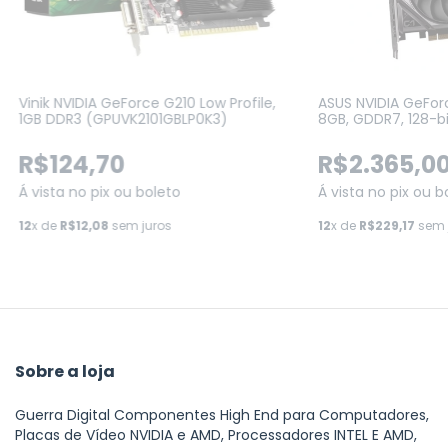
Vinik NVIDIA GeForce G210 Low Profile,
ASUS NVIDIA GeFor
1GB DDR3 (GPUVK2101GBLP0K3)
8GB, GDDR7, 128-b
8G)
R$124,70
R$2.365,0
Á vista no pix ou boleto
Á vista no pix ou b
12
x de
R$12,08
sem juros
12
x de
R$229,17
sem 
Sobre a loja
Guerra Digital Componentes High End para Computadores,
Placas de Vídeo NVIDIA e AMD, Processadores INTEL E AMD,