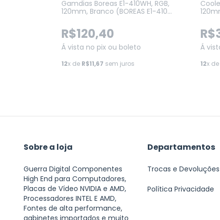
Mark II,
Gamdias Boreas E1-410WH, RGB,
Coole
00)
120mm, Branco (BOREAS E1-410
120mm
WH)
AG62
R$120,40
R$
Á vista no pix ou boleto
Á vis
o
12
x de
R$11,67
sem juros
12
x d
Sobre a loja
Departamentos
Guerra Digital Componentes
Trocas e Devoluções
High End para Computadores,
Placas de Vídeo NVIDIA e AMD,
Política Privacidade
Processadores INTEL E AMD,
Fontes de alta performance,
gabinetes importados e muito