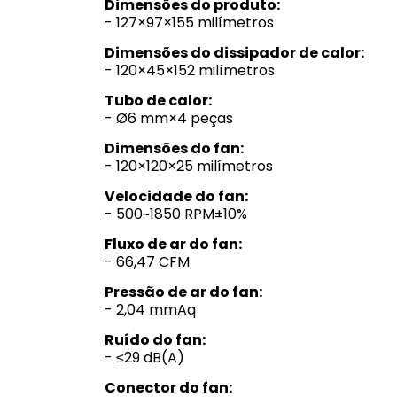
Dimensões do produto:
- 127×97×155 milímetros
Dimensões do dissipador de calor:
- 120×45×152 milímetros
Tubo de calor:
- Ø6 mm×4 peças
Dimensões do fan:
- 120×120×25 milímetros
Velocidade do fan:
- 500~1850 RPM±10%
Fluxo de ar do fan:
- 66,47 CFM
Pressão de ar do fan:
- 2,04 mmAq
Ruído do fan:
- ≤29 dB(A)
Conector do fan: