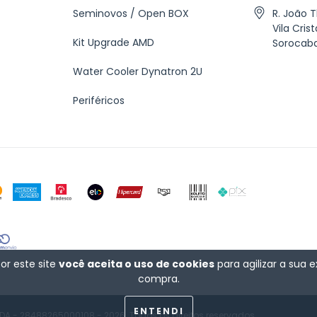
Seminovos / Open BOX
R. João 
Vila Crist
Kit Upgrade AMD
Sorocab
Water Cooler Dynatron 2U
Periféricos
or este site
você aceita o uso de cookies
para agilizar a sua 
compra.
ENTENDI
A - 28488265000108 - 2026. Todos os direitos reservados.