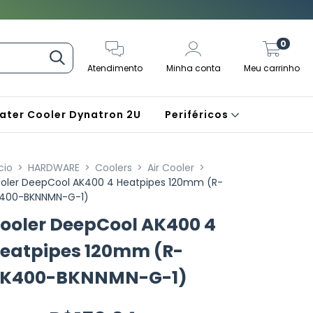
0
Atendimento
Minha conta
Meu carrinho
ater Cooler Dynatron 2U
Periféricos
cio
>
HARDWARE
>
Coolers
>
Air Cooler
>
oler DeepCool AK400 4 Heatpipes 120mm (R-
400-BKNNMN-G-1)
ooler DeepCool AK400 4
eatpipes 120mm (R-
K400-BKNNMN-G-1)