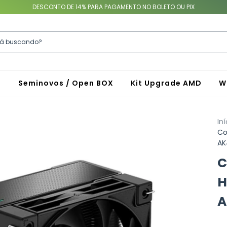
DESCONTO DE 14% PARA PAGAMENTO NO BOLETO OU PIX
S
Seminovos / Open BOX
Kit Upgrade AMD
W
Iní
Co
AK
C
H
A