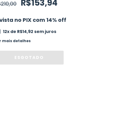
R$153,94
210,00
vista no PIX com 14% off
12
x de
R$14,92
sem juros
r mais detalhes