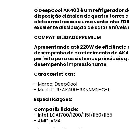
O DeepCool AK400 é um refrigerador 
disposição clássica de quatro torres 
aletas matriciais e uma ventoinha FD
excelente dissipação de calor e nívei
COMPATIBILIDADE PREMIUM
Apresentando até 220W de eficiência d
desempenho de arrefecimento do AK4
perfeita para os sistemas principais 
desempenho impressionante.
Características:
- Marca: DeepCool
- Modelo: R-AK400-BKNNMN-G-1
Especificações:
Compatibilidade:
- Intel: LGA1700/1200/1151/1150/1155
- AMD: AM4