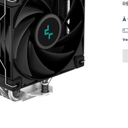
R$
À 
Ve