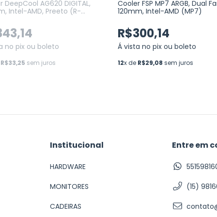
r DeepCool AG620 DIGITAL,
Cooler FSP MP7 ARGB, Dual F
, Intel-AMD, Preeto (R-
120mm, Intel-AMD (MP7)
0-BKNDMN-G-1)
343,14
R$300,14
ta no pix ou boleto
Á vista no pix ou boleto
e
R$33,25
sem juros
12
x de
R$29,08
sem juros
Institucional
Entre em c
HARDWARE
55159816
MONITORES
(15) 981
CADEIRAS
contato@