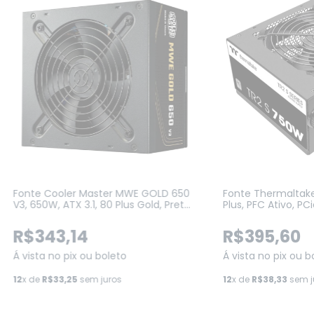
Fonte Cooler Master MWE GOLD 650
Fonte Thermaltake
V3, 650W, ATX 3.1, 80 Plus Gold, Preto
Plus, PFC Ativo, PCi
(MPE-6502-ACAAG-3BBR)
TRS-0750NNFAWB-
R$343,14
R$395,60
Á vista no pix ou boleto
Á vista no pix ou b
12
x de
R$33,25
sem juros
12
x de
R$38,33
sem j