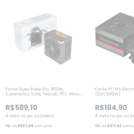
Fonte Duex Pulse Pro, 850W,
Fonte PCYES Elect
Cybenetics Gold, TecLab, PFC Ativo,
(ELEC500W)
ATX 3.1, PCIE5.1, Full Modular, Preto
(DXFOPRO850WG3)
R$589,10
R$184,90
Á vista no pix ou boleto
Á vista no pix ou b
12
x de
R$57,08
sem juros
12
x de
R$17,92
sem j