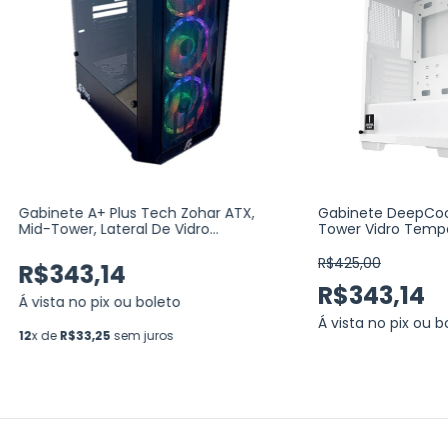
Gabinete A+ Plus Tech Zohar ATX,
Gabinete DeepCoo
Mid-Tower, Lateral De Vidro
Tower Vidro Tempe
Temperado, Com 4 Fans ARGB, Preto
Fans (R-CC560-W
(AP-GB-4780)
R$425,00
R$343,14
R$343,14
Á vista no pix ou boleto
Á vista no pix ou b
12
x de
R$33,25
sem juros
12
x de
R$33,25
sem j