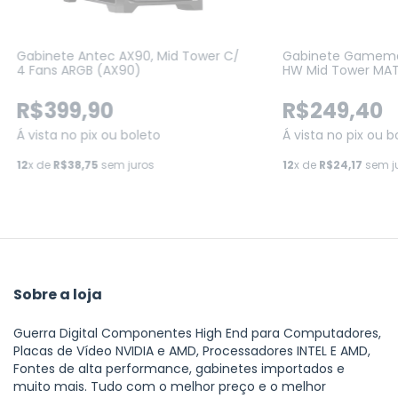
Gabinete Antec AX90, Mid Tower C/
Gabinete Gamema
4 Fans ARGB (AX90)
HW Mid Tower MATX
Sem Fonte, Sem F
R$399,90
R$249,40
Á vista no pix ou boleto
Á vista no pix ou b
12
x de
R$38,75
sem juros
12
x de
R$24,17
sem j
Sobre a loja
Guerra Digital Componentes High End para Computadores,
Placas de Vídeo NVIDIA e AMD, Processadores INTEL E AMD,
Fontes de alta performance, gabinetes importados e
muito mais. Tudo com o melhor preço e o melhor