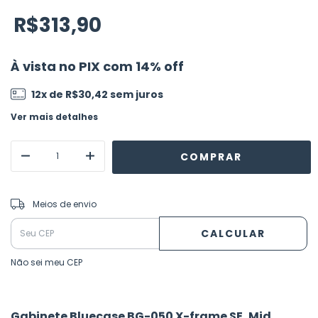
R$313,90
À vista no PIX com 14% off
12
x de
R$30,42
sem juros
Ver mais detalhes
ALTERAR CEP
Entregas para o CEP:
Meios de envio
CALCULAR
Não sei meu CEP
Gabinete Bluecase BG-050 X-frame SE, Mid