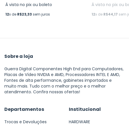
Á vista no pix ou boleto
Á vista no pix ou b
12
x de
R$23,33
sem juros
12
x de
R$44,17
sem j
Sobre a loja
Guerra Digital Componentes High End para Computadores,
Placas de Vídeo NVIDIA e AMD, Processadores INTEL E AMD,
Fontes de alta performance, gabinetes importados e
muito mais. Tudo com o melhor preço e o melhor
atendimento. Confira nossas ofertas!
Departamentos
Institucional
Trocas e Devoluções
HARDWARE