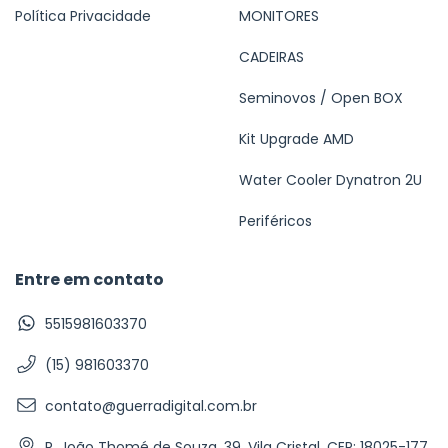
Política Privacidade
MONITORES
CADEIRAS
Seminovos / Open BOX
Kit Upgrade AMD
Water Cooler Dynatron 2U
Periféricos
Entre em contato
5515981603370
(15) 981603370
contato@guerradigital.com.br
R. João Thomé de Souza, 39, Vila Cristal, CEP: 18025-177,