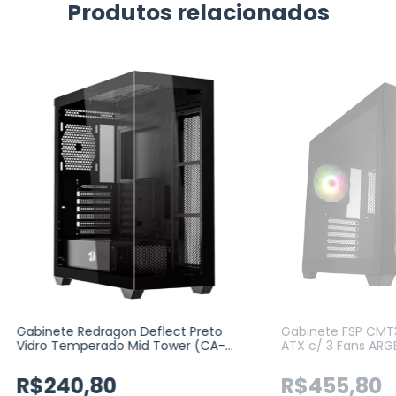
Produtos relacionados
Gabinete Redragon Deflect Preto
Gabinete FSP CMT3
Vidro Temperado Mid Tower (CA-
ATX c/ 3 Fans ARGB
609B)
Temperado, Pret
R$240,80
R$455,80