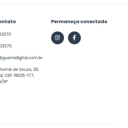
ontato
Permaneça conectado
03370
603370
guerradigital.com.br
Thomé de Souza, 39,
al, CEP: 18025-177,
a/SP