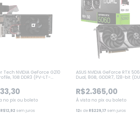
r Tech NVIDIA GeForce G210
ASUS NVIDIA GeForce RTX 50
rofile, 1GB DDR3 (PV-LT-
Dual, 8GB, GDDR7, 128-bit (D
P-1G-D3)
RTX5060-8G)
33,30
R$2.365,00
ta no pix ou boleto
Á vista no pix ou boleto
e
R$12,92
sem juros
12
x de
R$229,17
sem juros