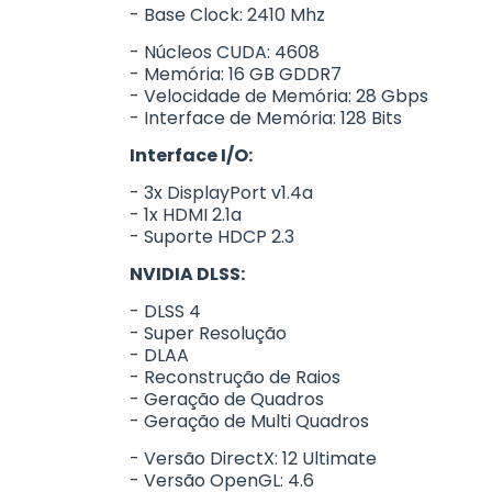
- Base Clock: 2410 Mhz
- Núcleos CUDA: 4608
- Memória: 16 GB GDDR7
- Velocidade de Memória: 28 Gbps
- Interface de Memória: 128 Bits
Interface I/O:
- 3x DisplayPort v1.4a
- 1x HDMI 2.1a
- Suporte HDCP 2.3
NVIDIA DLSS:
- DLSS 4
- Super Resolução
- DLAA
- Reconstrução de Raios
- Geração de Quadros
- Geração de Multi Quadros
- Versão DirectX: 12 Ultimate
- Versão OpenGL: 4.6