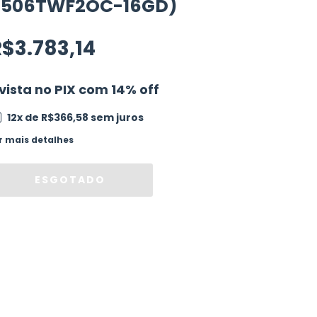
506TWF2OC-16GD)
$3.783,14
vista no PIX com 14% off
12
x de
R$366,58
sem juros
r mais detalhes