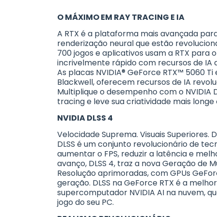
O MÁXIMO EM RAY TRACING E IA
A RTX é a plataforma mais avançada para
renderização neural que estão revolucio
700 jogos e aplicativos usam a RTX para 
incrivelmente rápido com recursos de IA 
As placas NVIDIA® GeForce RTX™ 5060 Ti 
Blackwell, oferecem recursos de IA revolu
Multiplique o desempenho com o NVIDIA DL
tracing e leve sua criatividade mais longe
NVIDIA DLSS 4
Velocidade Suprema. Visuais Superiores. D
DLSS é um conjunto revolucionário de tecn
aumentar o FPS, reduzir a latência e melh
avanço, DLSS 4, traz a nova Geração de M
Resolução aprimoradas, com GPUs GeForc
geração. DLSS na GeForce RTX é a melhor
supercomputador NVIDIA AI na nuvem, q
jogo do seu PC.