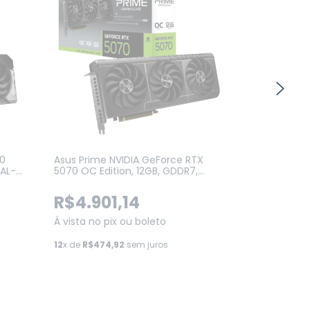
60
Asus Prime NVIDIA GeForce RTX
Vinik NVIDIA
UAL-
5070 OC Edition, 12GB, GDDR7,
Profile, 1GB 
DLSS, Ray Tracing (PRIME-
(GPUVK2101G
RTX5070-O12G)
R$4.901,14
R$124,
Á vista no pix ou boleto
Á vista no p
12
x de
R$474,92
sem juros
12
x de
R$12,0