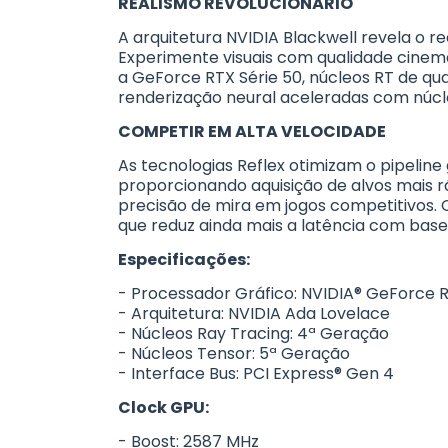
REALISMO REVOLUCIONÁRIO
A arquitetura NVIDIA Blackwell revela o r
Experimente visuais com qualidade cine
a GeForce RTX Série 50, núcleos RT de qu
renderização neural aceleradas com núcl
COMPETIR EM ALTA VELOCIDADE
As tecnologias Reflex otimizam o pipeline
proporcionando aquisição de alvos mais r
precisão de mira em jogos competitivos. 
que reduz ainda mais a latência com base
Especificações:
- Processador Gráfico: NVIDIA® GeForce 
- Arquitetura: NVIDIA Ada Lovelace
- Núcleos Ray Tracing: 4ª Geração
- Núcleos Tensor: 5ª Geração
- Interface Bus: PCI Express® Gen 4
Clock GPU:
- Boost: 2587 MHz