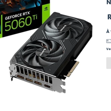
N
R
À 
Ve