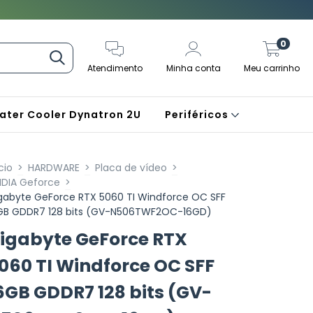
0
Atendimento
Minha conta
Meu carrinho
ater Cooler Dynatron 2U
Periféricos
cio
>
HARDWARE
>
Placa de vídeo
>
IDIA Geforce
>
gabyte GeForce RTX 5060 TI Windforce OC SFF
GB GDDR7 128 bits (GV-N506TWF2OC-16GD)
igabyte GeForce RTX
060 TI Windforce OC SFF
6GB GDDR7 128 bits (GV-