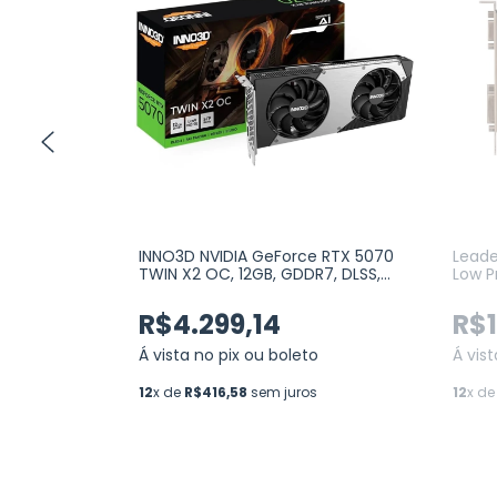
0 Ti 16GB
INNO3D NVIDIA GeForce RTX 5070
Leade
8 bits (ZT-
TWIN X2 OC, 12GB, GDDR7, DLSS,
Low P
Ray Tracing (N50702-12D7X-
G210L
195064N)
R$4.299,14
R$1
o
Á vista no pix ou boleto
Á vis
s
12
x de
R$416,58
sem juros
12
x d