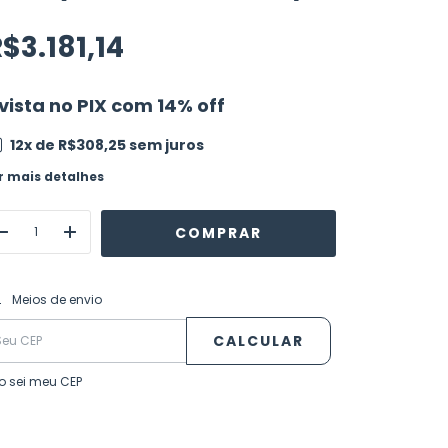
$3.181,14
vista no PIX com 14% off
12
x de
R$308,25
sem juros
r mais detalhes
ALTERAR CEP
regas para o CEP:
Meios de envio
CALCULAR
o sei meu CEP