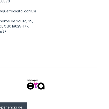
603370
guerradigital.com.br
Thomé de Souza, 39,
al, CEP: 18025-177,
a/SP
experiência de