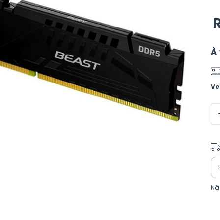
R
À 
Ve
Ent
Nã