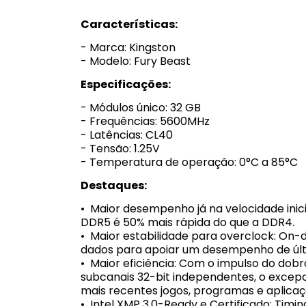
Características:
- Marca: Kingston
- Modelo: Fury Beast
Especificações:
- Módulos único: 32 GB
- Frequências: 5600MHz
- Latências: CL40
- Tensão: 1.25V
- Temperatura de operação: 0°C a 85°C
Destaques:
• Maior desempenho já na velocidade inic
DDR5 é 50% mais rápida do que a DDR4.
• Maior estabilidade para overclock: On-
dados para apoiar um desempenho de últi
• Maior eficiência: Com o impulso do dob
subcanais 32-bit independentes, o excep
mais recentes jogos, programas e aplicaç
• Intel XMP 3.0-Ready e Certificado: Timi