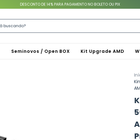
DESCONTO DE 14% PARA PAGAMENTO NO BOLETO OU PIX
S
Seminovos / Open BOX
Kit Upgrade AMD
W
Iní
Ki
AM
K
5
A
P