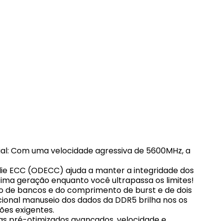
ial: Com uma velocidade agressiva de 5600MHz, a
die ECC (ODECC) ajuda a manter a integridade dos
ma geração enquanto você ultrapassa os limites!
ro de bancos e do comprimento de burst e de dois
cional manuseio dos dados da DDR5 brilha nos os
ões exigentes.
ngs pré-otimizados avançados, velocidade e