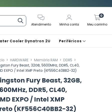
0
Atendimento
Minha conta
Meu carrinho
ater Cooler Dynatron 2U
Periféricos
cio
>
HARDWARE
>
Memória RAM
>
DDR5
>
ngston Fury Beast, 32GB, 5600MHz, DDR5, CL40,
D EXPO / Intel XMP Preto (KF556C40BB2-32)
ingston Fury Beast, 32GB,
600MHz, DDR5, CL40,
MD EXPO / Intel XMP
reto (KF556C40BB2-32)