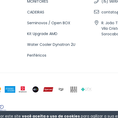
MONITORES
(15) 981
CADEIRAS
contato@
Seminovos / Open BOX
R. João 
Vila Crist
Kit Upgrade AMD
Sorocab
Water Cooler Dynatron 2U
Periféricos
or este site
você aceita o uso de cookies
para agilizar a sua 