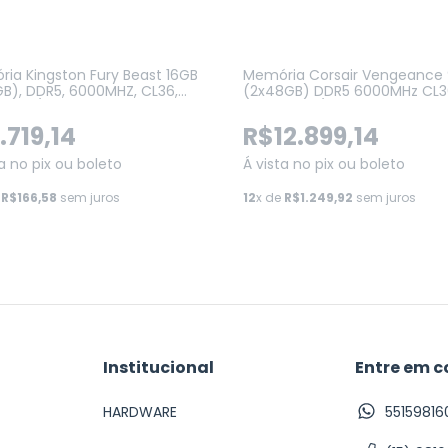
ia Kingston Fury Beast 16GB
Memória Corsair Vengeance
GB), DDR5, 6000MHZ, CL36,
(2x48GB) DDR5 6000MHz CL3
XPO / Intel XMP 3.0 PRETO
AMD EXPO / Intel XMP
0C36BBE2-16)
(CMK96GX5M2E6000Z36)
.719,14
R$12.899,14
ta no pix ou boleto
Á vista no pix ou boleto
e
R$166,58
sem juros
12
x de
R$1.249,92
sem juros
Institucional
Entre em c
HARDWARE
55159816