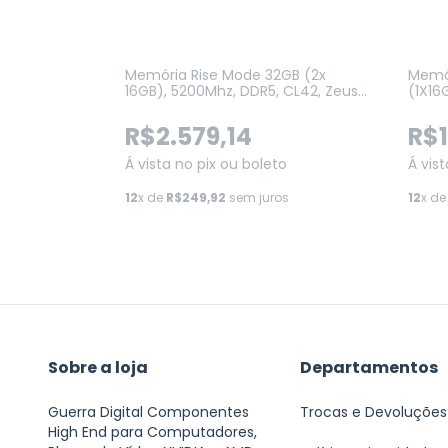
GB,
Memória Rise Mode 32GB (2x
Memór
Preto
16GB), 5200Mhz, DDR5, CL42, Zeus
(1X16
Series Preto (RM-D5-2X16G-
AMD E
5200ZE-B)
(KF56
R$2.579,14
R$1
o
Á vista no pix ou boleto
Á vis
12
x de
R$249,92
sem juros
12
x d
Sobre a loja
Departamentos
Guerra Digital Componentes
Trocas e Devoluções
High End para Computadores,