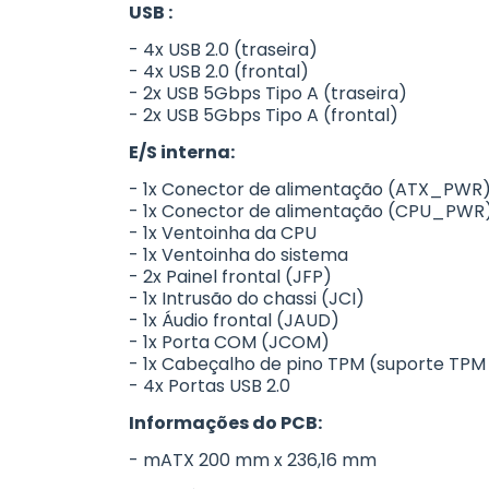
USB :
- 4x USB 2.0 (traseira)
- 4x USB 2.0 (frontal)
- 2x USB 5Gbps Tipo A (traseira)
- 2x USB 5Gbps Tipo A (frontal)
E/S interna:
- 1x Conector de alimentação (ATX_PWR
- 1x Conector de alimentação (CPU_PWR
- 1x Ventoinha da CPU
- 1x Ventoinha do sistema
- 2x Painel frontal (JFP)
- 1x Intrusão do chassi (JCI)
- 1x Áudio frontal (JAUD)
- 1x Porta COM (JCOM)
- 1x Cabeçalho de pino TPM (suporte TPM 
- 4x Portas USB 2.0
Informações do PCB:
- mATX 200 mm x 236,16 mm