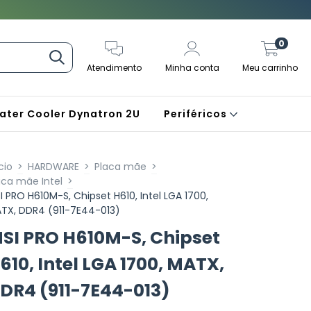
0
Atendimento
Minha conta
Meu carrinho
ater Cooler Dynatron 2U
Periféricos
cio
>
HARDWARE
>
Placa mãe
>
aca mãe Intel
>
I PRO H610M-S, Chipset H610, Intel LGA 1700,
TX, DDR4 (911-7E44-013)
SI PRO H610M-S, Chipset
610, Intel LGA 1700, MATX,
DR4 (911-7E44-013)