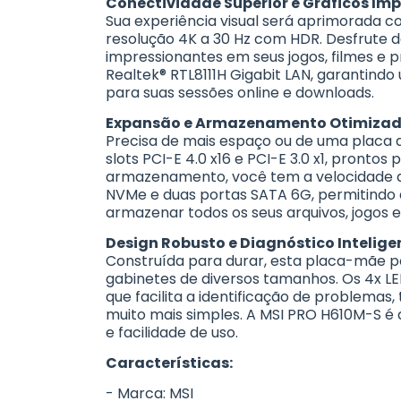
Conectividade Superior e Gráficos Im
Sua experiência visual será aprimorada c
resolução 4K a 30 Hz com HDR. Desfrute d
impressionantes em seus jogos, filmes e p
Realtek® RTL8111H Gigabit LAN, garantindo
para suas sessões online e downloads.
Expansão e Armazenamento Otimizado
Precisa de mais espaço ou de uma placa 
slots PCI-E 4.0 x16 e PCI-E 3.0 x1, pronto
armazenamento, você tem a velocidade qu
NVMe e duas portas SATA 6G, permitindo
armazenar todos os seus arquivos, jogos 
Design Robusto e Diagnóstico Intelige
Construída para durar, esta placa-mãe 
gabinetes de diversos tamanhos. Os 4x LE
que facilita a identificação de problem
muito mais simples. A MSI PRO H610M-S é 
e facilidade de uso.
Características:
- Marca: MSI