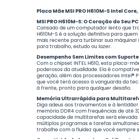
Placa Mãe MSI PRO H610M-S Intel Core
MSI PRO H610M-S: O Coração do Seu PC
Cansado de um computador lento que tra
H610M-S é a solução definitiva para quem
mais recente para turbinar sua máquina! 
para trabalho, estudo ou lazer.
Desempenho Sem Limites com Suporte 
Com o chipset INTEL H610, esta placa-mãe
poderosos da atualidade. Ela é compatível
geração, além dos processadores Intel® Pe
que você terá acesso à vanguarda da tec
à frente, pronto para qualquer desafio.
Memória Ultrarrápida para Multitaref
Diga adeus aos travamentos e à lentidão
memória DDR4 com frequências de até 32
capacidade de multitarefas será elevada 
múltiplos programas e tarefas simultanea
trabalhe com a fluidez que você sempre 