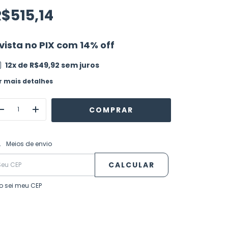
$515,14
vista no PIX com 14% off
12
x de
R$49,92
sem juros
r mais detalhes
ALTERAR CEP
regas para o CEP:
Meios de envio
CALCULAR
o sei meu CEP