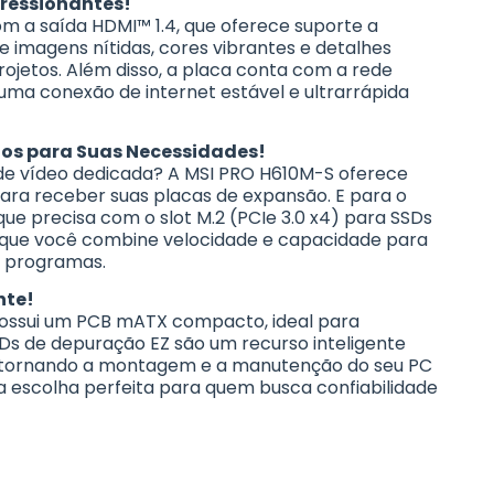
pressionantes!
om a saída HDMI™ 1.4, que oferece suporte a
e imagens nítidas, cores vibrantes e detalhes
rojetos. Além disso, a placa conta com a rede
 uma conexão de internet estável e ultrarrápida
s para Suas Necessidades!
de vídeo dedicada? A MSI PRO H610M-S oferece
s para receber suas placas de expansão. E para o
e precisa com o slot M.2 (PCIe 3.0 x4) para SSDs
 que você combine velocidade e capacidade para
e programas.
nte!
possui um PCB mATX compacto, ideal para
Ds de depuração EZ são um recurso inteligente
as, tornando a montagem e a manutenção do seu PC
a escolha perfeita para quem busca confiabilidade