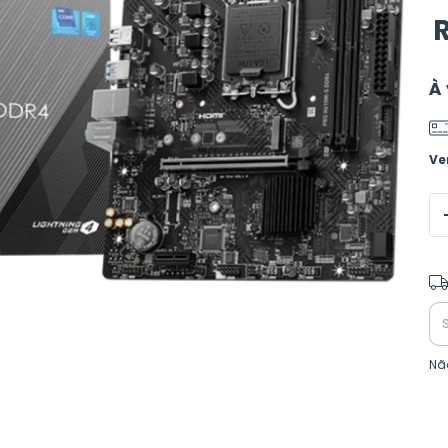
R
À 
Ve
Ent
Nã