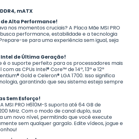
, DDR4, mATX
 de Alta Performance!
va nos momentos cruciais? A Placa Mãe MSI PRO
 busca performance, estabilidade e a tecnologia
Prepare-se para uma experiência sem igual, seja
Intel de Última Geração!
 é o suporte perfeito para os processadores mais
 com as CPUs Intel® Core™ de 14ª, 13ª e 12ª
ntium® Gold e Celeron® LGA 1700. Isso significa
nologia, garantindo que seu sistema esteja sempre
as Sem Esforço!
! A MSI PRO H610M-S suporta até 64 GB de
00 MHz. Com o modo de canal duplo, sua
a um novo nível, permitindo que você execute
mente sem qualquer gargalo. Edite vídeos, jogue e
sonhou!