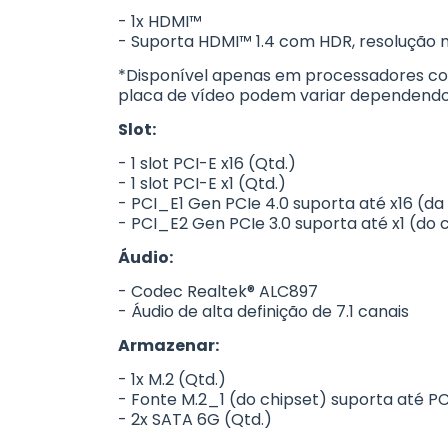
- 1x HDMI™
- Suporta HDMI™ 1.4 com HDR, resolução 
*Disponível apenas em processadores com
placa de vídeo podem variar dependendo 
Slot:
- 1 slot PCI-E x16 (Qtd.)
- 1 slot PCI-E x1 (Qtd.)
- PCI_E1 Gen PCIe 4.0 suporta até x16 (d
- PCI_E2 Gen PCIe 3.0 suporta até x1 (do 
Áudio:
- Codec Realtek® ALC897
- Áudio de alta definição de 7.1 canais
Armazenar:
- 1x M.2 (Qtd.)
- Fonte M.2_1 (do chipset) suporta até PC
- 2x SATA 6G (Qtd.)