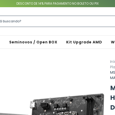
DESCONTO DE 14% PARA PAGAMENTO NO BOLETO OU PIX
S
Seminovos / Open BOX
Kit Upgrade AMD
W
Iní
Pl
MS
MA
M
H
D