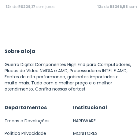
12
x de
R$229,17
sem juros
12
x de
R$366,58
sem 
Sobre a loja
Guerra Digital Componentes High End para Computadores,
Placas de Vídeo NVIDIA e AMD, Processadores INTEL E AMD,
Fontes de alta performance, gabinetes importados e
muito mais. Tudo com o melhor preço e o melhor
atendimento. Confira nossas ofertas!
Departamentos
Institucional
Trocas e Devoluções
HARDWARE
Política Privacidade
MONITORES