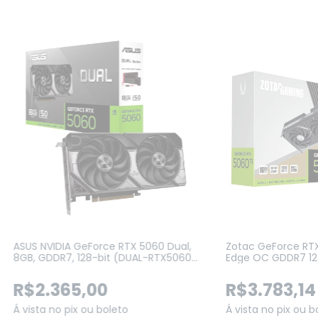
ASUS NVIDIA GeForce RTX 5060 Dual,
Zotac GeForce RTX
8GB, GDDR7, 128-bit (DUAL-RTX5060-
Edge OC GDDR7 128
8G)
B50620H-10M)
R$2.365,00
R$3.783,14
Á vista no pix ou boleto
Á vista no pix ou b