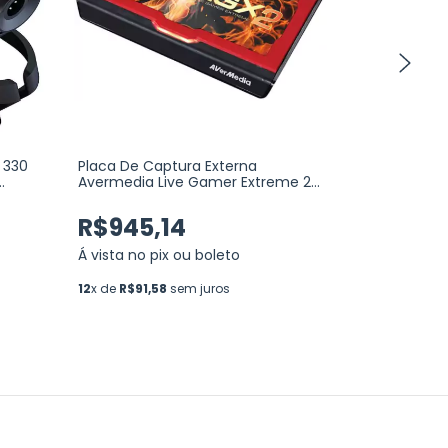
 330
Placa De Captura Externa
AMD Ryzen 
Avermedia Live Gamer Extreme 2
3.8GHz (4.7
sts
Interface Usb 3.1 (Gen 1) Type-C
(100-10000
4k 60 Fps (GC551) (OPEN BOX)
(SEMINOVO)
R$945,14
R$903,
Á vista no pix ou boleto
Á vista no p
12
x de
R$91,58
sem juros
12
x de
R$87,5