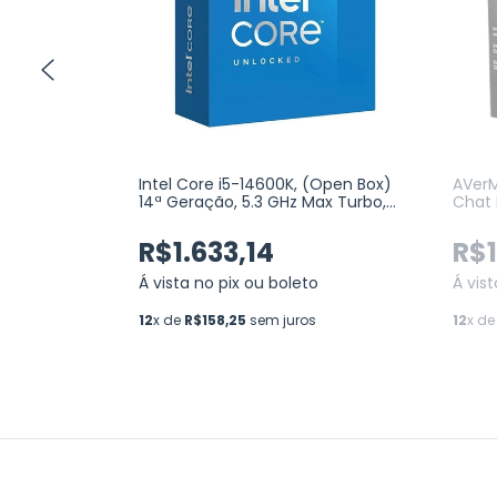
ache 36MB,
Intel Core i5-14600K, (Open Box)
AVerM
rbo), AM4,
14ª Geração, 5.3 GHz Max Turbo,
Chat 
00926OEM)
Cache 24MB, 14 Núcleos, 20
BOX)
Threads, LGA1700 (BX8071514600K)
R$1.633,14
R$1
o
Á vista no pix ou boleto
Á vis
12
x de
R$158,25
sem juros
12
x d