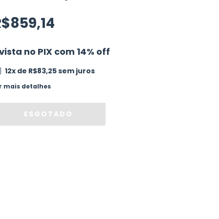
R$859,14
vista no PIX com 14% off
12
x de
R$83,25
sem juros
r mais detalhes