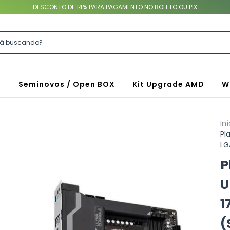
DESCONTO DE 14% PARA PAGAMENTO NO BOLETO OU PIX
S
Seminovos / Open BOX
Kit Upgrade AMD
W
Iní
Pl
LG
P
U
1
(