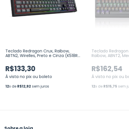
Teclado Redragon Crux, Raibow,
Teclado Redragon 
ABTN2, Wirelles, Preto e Cinza (K518R-
Raibow, ABNT2, Me
WL-GB)
Brown (K568R-PT-
R$133,30
R$162,54
Á vista no pix ou boleto
Á vista no pix ou b
12
x de
R$12,92
sem juros
12
x de
R$15,75
sem j
Sobre a loja