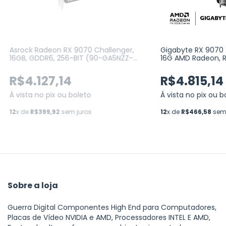
Asrock Radeon RX 9070 Challenger,
Gigabyte RX 9070
16GB, GDDR6, 256-BIT (90-GA5NZZ-
16G AMD Radeon, R
00UANF)
256bits, OpenGL 4
R9070XTGAMING 
R$4.127,14
R$4.815,14
Á vista no pix ou boleto
Á vista no pix ou b
12
x de
R$399,92
sem juros
12
x de
R$466,58
sem 
Sobre a loja
Guerra Digital Componentes High End para Computadores,
Placas de Vídeo NVIDIA e AMD, Processadores INTEL E AMD,