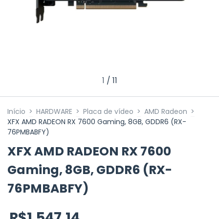
1
/
11
Início
>
HARDWARE
>
Placa de vídeo
>
AMD Radeon
>
XFX AMD RADEON RX 7600 Gaming, 8GB, GDDR6 (RX-
76PMBABFY)
XFX AMD RADEON RX 7600
Gaming, 8GB, GDDR6 (RX-
76PMBABFY)
R$1.547,14