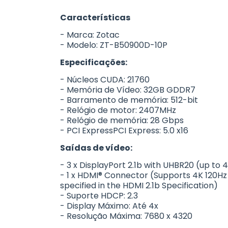
Características
- Marca: Zotac
- Modelo: ZT-B50900D-10P
Especificações:
- Núcleos CUDA: 21760
- Memória de Vídeo: 32GB GDDR7
- Barramento de memória: 512-bit
- Relógio de motor: 2407MHz
- Relógio de memória: 28 Gbps
- PCI ExpressPCI Express: 5.0 x16
Saídas de vídeo:
- 3 x DisplayPort 2.1b with UHBR20 (up to
- 1 x HDMI® Connector (Supports 4K 120Hz
specified in the HDMI 2.1b Specification)
- Suporte HDCP: 2.3
- Display Máximo: Até 4x
- Resolução Máxima: 7680 x 4320