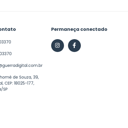
ontato
Permaneça conectado
03370
603370
guerradigital.com.br
Thomé de Souza, 39,
al, CEP: 18025-177,
a/SP