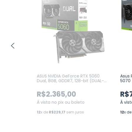
TX 5050 Dual
ASUS NVIDIA GeForce RTX 5060
Asus 
 Ray Tracing
Dual, 8GB, GDDR7, 128-bit (DUAL-
5070 
0D)
RTX5060-8G)
DLSS,
RTX5
R$2.365,00
R$7
o
Á vista no pix ou boleto
Á vis
s
12
x de
R$229,17
sem juros
12
x d