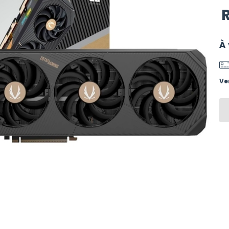
R
À 
Ve