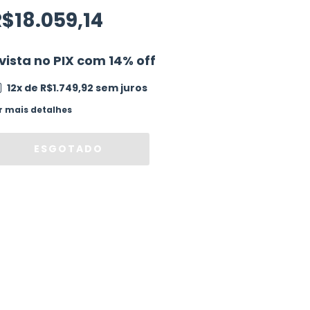
$18.059,14
vista no PIX com 14% off
12
x de
R$1.749,92
sem juros
r mais detalhes