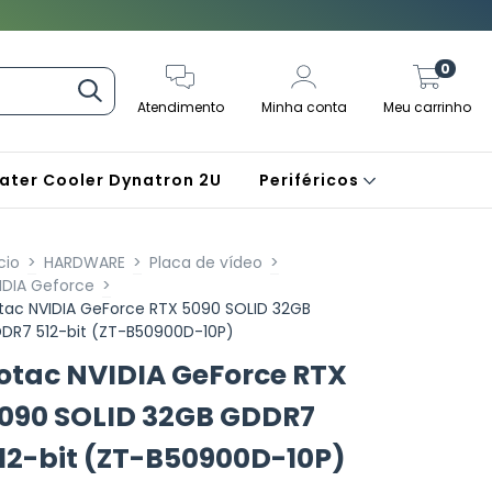
0
Atendimento
Minha conta
Meu carrinho
ater Cooler Dynatron 2U
Periféricos
cio
>
HARDWARE
>
Placa de vídeo
>
IDIA Geforce
>
tac NVIDIA GeForce RTX 5090 SOLID 32GB
DR7 512-bit (ZT-B50900D-10P)
otac NVIDIA GeForce RTX
090 SOLID 32GB GDDR7
12-bit (ZT-B50900D-10P)