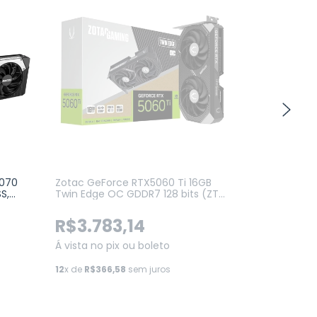
5070
Zotac GeForce RTX5060 Ti 16GB
Placa de Ví
S,
Twin Edge OC GDDR7 128 bits (ZT-
NVIDIA GeFo
B50620H-10M)
32GB, GDDR7,
(TUF-RTX5
R$3.783,14
R$25.5
Á vista no pix ou boleto
Á vista no p
12
x de
R$366,58
sem juros
12
x de
R$2.47