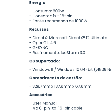
Energia
- Consumo: 600W
- Conector: 1x - 16-pin
- Fonte recomenda de 1000W
Recursos
- DirectX: Microsoft DirectX® 12 Ultimate
- OpenGL: 4.6
- G-SYNC
- Resfriamento: IceStorm 3.0
OS Suportado:
- Windows 11 / Windows 10 64-bit (v1809 
Comprimento de cartão:
- 329.7mm x 137.8mm x 67.8mm
Acessórios:
- User Manual
- 4 x 8-pin-to-16-pin cable