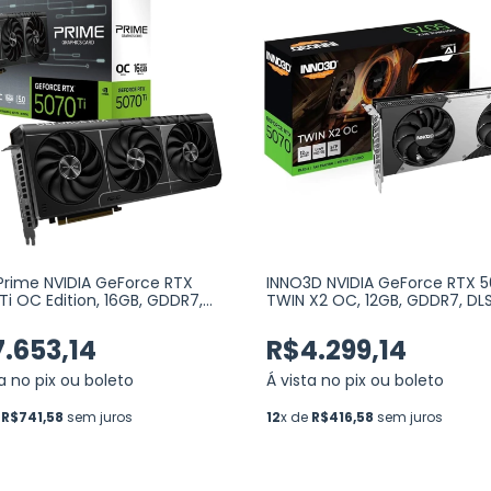
Prime NVIDIA GeForce RTX
INNO3D NVIDIA GeForce RTX 
Ti OC Edition, 16GB, GDDR7,
TWIN X2 OC, 12GB, GDDR7, DLS
 Ray Tracing (PRIME-
Ray Tracing (N50702-12D7X-
070TI-O16G)
195064N)
.653,14
R$4.299,14
ta no pix ou boleto
Á vista no pix ou boleto
e
R$741,58
sem juros
12
x de
R$416,58
sem juros