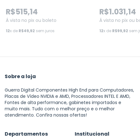
R$515,14
R$1.031,14
Á vista no pix ou boleto
Á vista no pix ou b
12
x de
R$49,92
sem juros
12
x de
R$99,92
sem j
Sobre a loja
Guerra Digital Componentes High End para Computadores,
Placas de Vídeo NVIDIA e AMD, Processadores INTEL E AMD,
Fontes de alta performance, gabinetes importados e
muito mais. Tudo com o melhor preço e o melhor
atendimento. Confira nossas ofertas!
Departamentos
Institucional