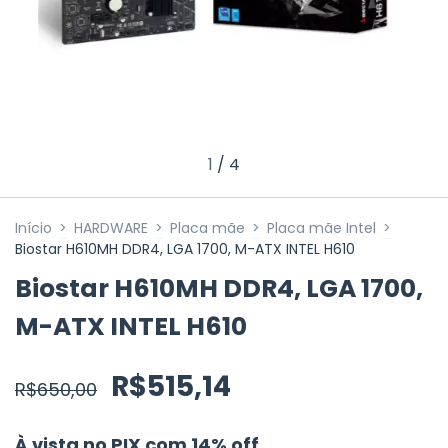
1
/
4
Início
>
HARDWARE
>
Placa mãe
>
Placa mãe Intel
>
Biostar H610MH DDR4, LGA 1700, M-ATX INTEL H610
Biostar H610MH DDR4, LGA 1700,
M-ATX INTEL H610
R$515,14
R$650,00
À vista no PIX com 14% off