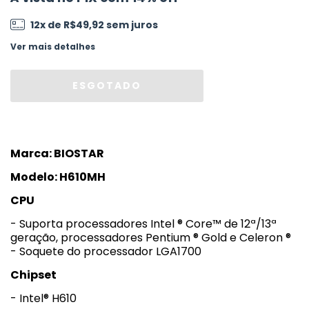
12
x de
R$49,92
sem juros
Ver mais detalhes
Marca: BIOSTAR
Modelo: H610MH
CPU
- Suporta processadores Intel ® Core™ de 12ª/
13ª
geração, processadores Pentium ® Gold e Celeron ®
- Soquete do processador LGA1700
Chipset
- Intel® H610