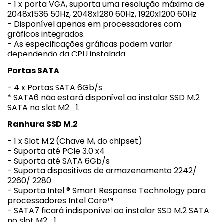
- 1 x porta VGA, suporta uma resolução máxima de
2048x1536 50Hz, 2048x1280 60Hz, 1920x1200 60Hz
- Disponível apenas em processadores com
gráficos integrados.
- As especificações gráficas podem variar
dependendo da CPU instalada.
Portas SATA
- 4 x Portas SATA 6Gb/s
* SATA6 não estará disponível ao instalar SSD M.2
SATA no slot M2_1.
Ranhura SSD M.2
- 1 x Slot M.2 (Chave M, do chipset)
- Suporta até PCIe 3.0 x4
- Suporta até SATA 6Gb/s
- Suporta dispositivos de armazenamento 2242/
2260/ 2280
- Suporta Intel ® Smart Response Technology para
processadores Intel Core™
- SATA7 ficará indisponível ao instalar SSD M.2 SATA
no slot M2_1