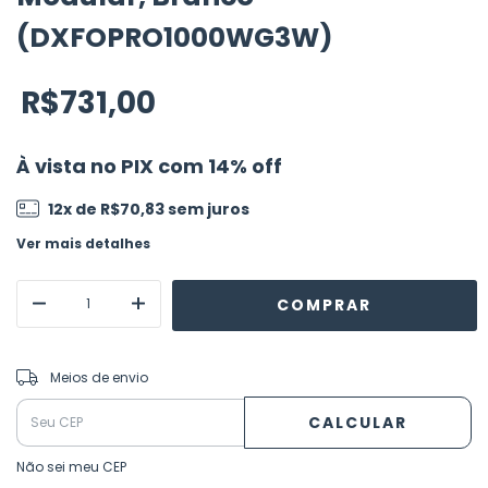
(DXFOPRO1000WG3W)
R$731,00
À vista no PIX com 14% off
12
x de
R$70,83
sem juros
Ver mais detalhes
ALTERAR CEP
Entregas para o CEP:
Meios de envio
CALCULAR
Não sei meu CEP