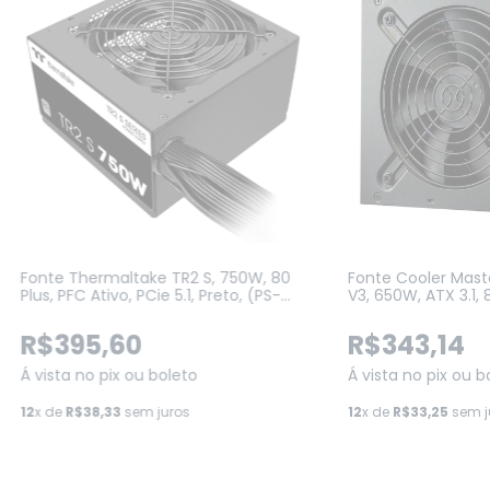
Fonte Thermaltake TR2 S, 750W, 80
Fonte Cooler Mas
Plus, PFC Ativo, PCie 5.1, Preto, (PS-
V3, 650W, ATX 3.1, 
TRS-0750NNFAWB-1)
(MPE-6502-ACAAG
R$395,60
R$343,14
Á vista no pix ou boleto
Á vista no pix ou b
12
x de
R$38,33
sem juros
12
x de
R$33,25
sem j