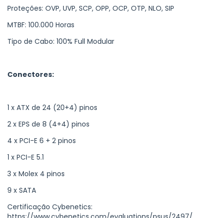
Proteções: OVP, UVP, SCP, OPP, OCP, OTP, NLO, SIP
MTBF: 100.000 Horas
Tipo de Cabo: 100% Full Modular
Conectores:
1 x ATX de 24 (20+4) pinos
2 x EPS de 8 (4+4) pinos
4 x PCI-E 6 + 2 pinos
1 x PCI-E 5.1
3 x Molex 4 pinos
9 x SATA
Certificação Cybenetics:
https://www.cybenetics.com/evaluations/psus/2497/