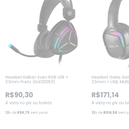
Headset Kalkan Sven RGB USB +
Headset Galax Son
3.5mm Preto (KLK00053)
3.5mm + USB, Múlti
Black (HGS045CS
R$90,30
R$171,14
Á vista no pix ou boleto
Á vista no pix ou b
12
x de
R$8,75
sem juros
12
x de
R$16,58
sem j